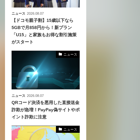
ニュース
2026.08.07
【ドコモ親子割】15歳以下なら
5GBで月858円から！新プラン
「U15」と家族もお得な割引施策
がスタート
ニュース
ニュース
2026.08.07
QRコード決済を悪用した直接送金
詐欺が急増！PayPay偽サイトやポ
イント詐欺に注意
ニュース