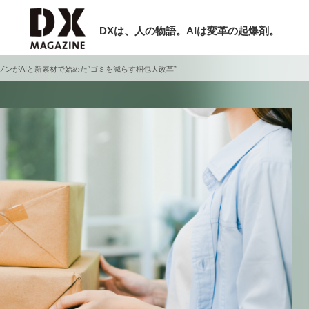
DXは、人の物語。AIは変革の起爆剤。
ゾンがAIと新素材で始めた“ゴミを減らす梱包大改革”
検索
ラム
インタビュー
ミナー
ニュース
ービスメニュー
日本オムニチャネル協会
現在開催予定のセミナー
トップページ
特集
非公開: 【8/6開催】AIエージェント時
セミナー
動画
代、日本企業は何から始めるべきか。
サイトマップ
シリコンバレーAX最新潮流から学ぶ
お問い合わせ
2026-08-03
個人情報保護法について