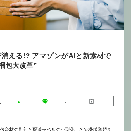
運営会社
【8/12開催】「イノベーションを数値
セミナー
採用情報
する」～投資される事業の基準と、終
DX「SouSou」に学ぶ資金調達・巻
みのリアル～
2026-06-10
消える!? アマゾンがAIと新素材で
梱包大改革”
包資材の刷新と配送ラベルの小型化、AIや機械学習を