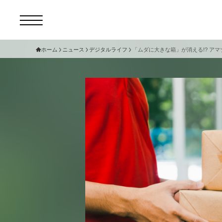
ホーム
ニュース
デジタルライフ
「ムダに大きな箱」が消える!? アマ
コ
セ
サ