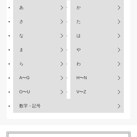
あ
か
さ
た
な
は
ま
や
ら
わ
A〜G
H〜N
O〜U
V〜Z
数字・記号