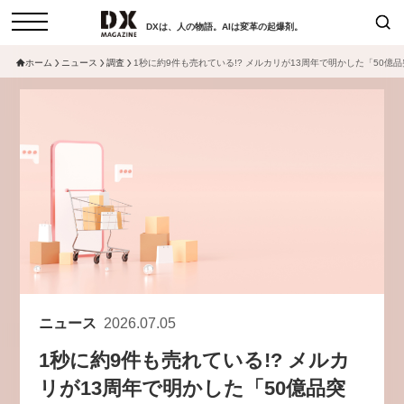
DXは、人の物語。AIは変革の起爆剤。
ホーム
ニュース
調査
1秒に約9件も売れている!? メルカリが13周年で明かした「50
検索
コラム
インタビュー
セミナー
ニュース
サービスメニュー
日本オムニチャネル協会
トップページ
現在開催予定のセミナー
特集
動画
【8/12開催】「イノベーションを
セミナー
サイトマップ
数値化する」～投資される事業の
お問い合わせ
基準と、終活DX「SouSou」に
個人情報保護法について
学ぶ資金調達・巻き込みのリアル
ニュース
2026.07.05
運営会社
～
1秒に約9件も売れている!? メルカ
採用情報
2026-06-10
リが13周年で明かした「50億品突