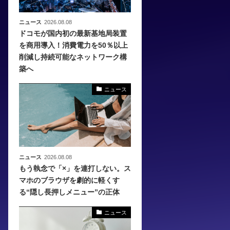
ニュース
2026.08.08
ドコモが国内初の最新基地局装置
を商用導入！消費電力を50％以上
削減し持続可能なネットワーク構
築へ
ニュース
ニュース
2026.08.08
もう執念で「×」を連打しない。ス
マホのブラウザを劇的に軽くす
る“隠し長押しメニュー”の正体
ニュース