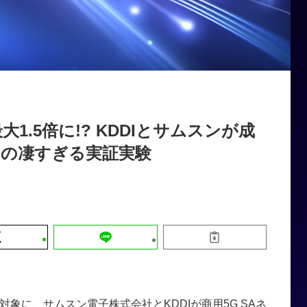
運営会社
【9/30開催】AIで何でもできる時代に
セミナー
採用情報
なぜ「DX人財」というキャリアが求
れるのか
2026-08-07
1.5倍に!? KDDIとサムスンが成
」の凄すぎる実証実験
象に、サムスン電子株式会社とKDDIが商用5G SAネ