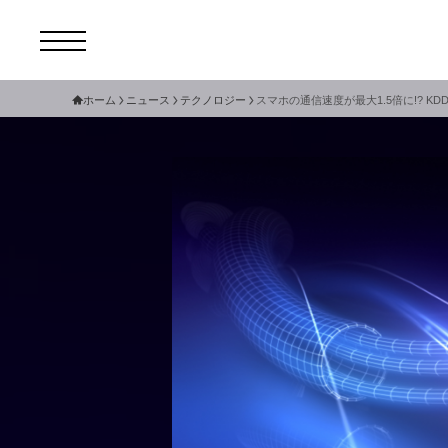
ホーム
ニュース
テクノロジー
スマホの通信速度が最大1.5倍に!? 
コ
セ
サ