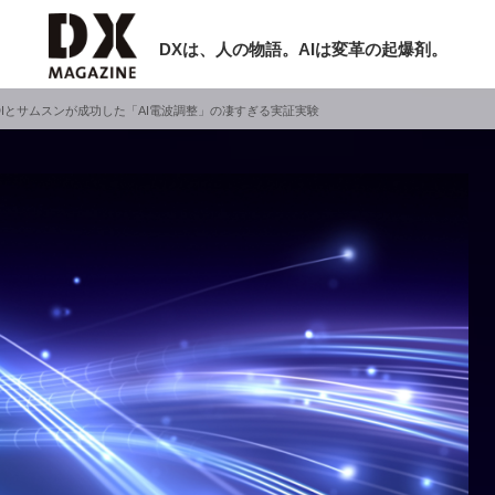
DXは、人の物語。AIは変革の起爆剤。
KDDIとサムスンが成功した「AI電波調整」の凄すぎる実証実験
検索
ラム
インタビュー
ミナー
ニュース
ービスメニュー
日本オムニチャネル協会
現在開催予定のセミナー
トップページ
特集
【8/12開催】「イノベーションを数値
セミナー
動画
する」～投資される事業の基準と、終
サイトマップ
DX「SouSou」に学ぶ資金調達・巻
お問い合わせ
みのリアル～
個人情報保護法について
2026-06-10