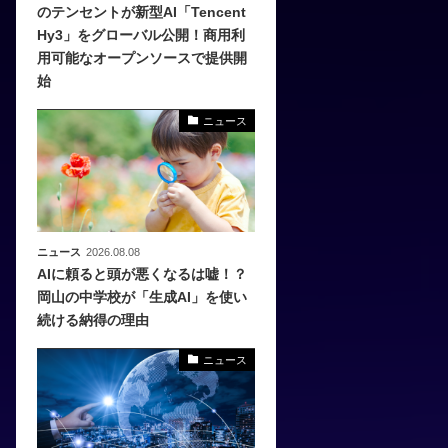
のテンセントが新型AI「Tencent
Hy3」をグローバル公開！商用利
、
用可能なオープンソースで提供開
めら
始
ニュース
ニュース
2026.08.08
AIに頼ると頭が悪くなるは嘘！？
岡山の中学校が「生成AI」を使い
続ける納得の理由
ニュース