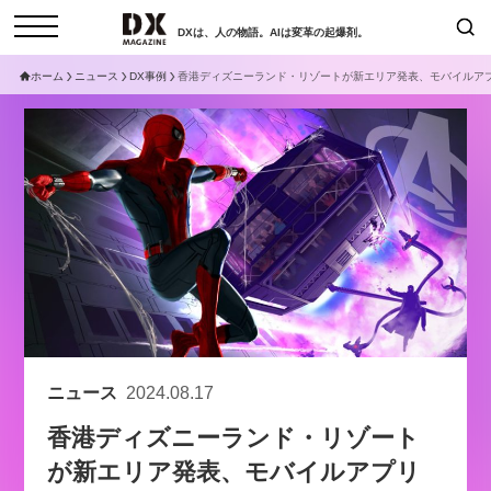
DXは、人の物語。AIは変革の起爆剤。
ホーム
ニュース
DX事例
香港ディズニーランド・リゾートが新エリア発表、モバイルア
検索
コラム
インタビュー
セミナー
ニュース
サービスメニュー
日本オムニチャネル協会
トップページ
現在開催予定のセミナー
特集
動画
非公開: 【8/6開催】AIエージェン
セミナー
サイトマップ
ト時代、日本企業は何から始める
お問い合わせ
べきか。〜シリコンバレーAX最
個人情報保護法について
新潮流から学ぶ〜
ニュース
2024.08.17
運営会社
2026-08-03
香港ディズニーランド・リゾート
採用情報
が新エリア発表、モバイルアプリ
【8/12開催】「イノベーションを
セミナー