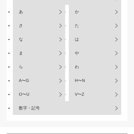
あ
か
さ
た
な
は
ま
や
ら
わ
A〜G
H〜N
O〜U
V〜Z
数字・記号