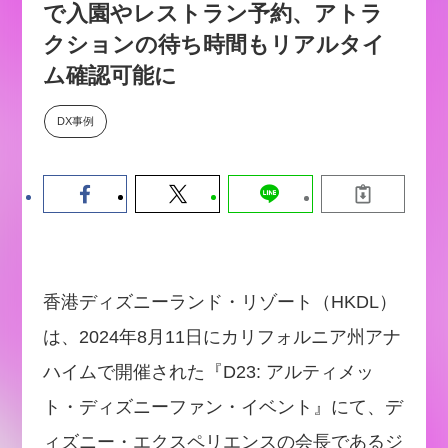
で入園やレストラン予約、アトラ
数値化する」～投資される事業の
基準と、終活DX「SouSou」に
クションの待ち時間もリアルタイ
学ぶ資金調達・巻き込みのリアル
ム確認可能に
～
2026-06-10
DX事例
香港ディズニーランド・リゾート（HKDL）
は、2024年8月11日にカリフォルニア州アナ
ハイムで開催された『D23: アルティメッ
ト・ディズニーファン・イベント』にて、デ
ィズニー・エクスペリエンスの会長であるジ