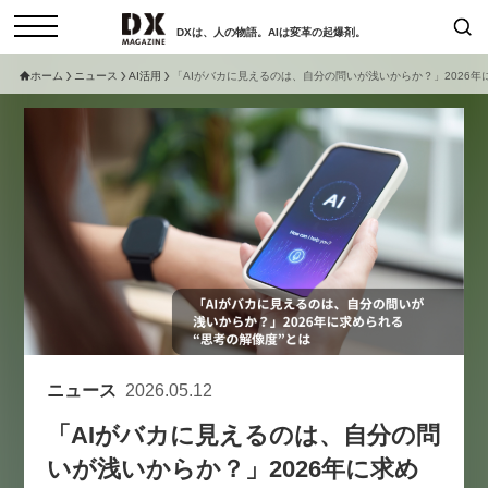
DXは、人の物語。AIは変革の起爆剤。
ホーム
ニュース
AI活用
「AIがバカに見えるのは、自分の問いが浅いからか？」2026年
検索
コラム
インタビュー
セミナー
ニュース
サービスメニュー
日本オムニチャネル協会
トップページ
現在開催予定のセミナー
特集
動画
非公開: 【8/6開催】AIエージェン
セミナー
サイトマップ
ト時代、日本企業は何から始める
お問い合わせ
べきか。〜シリコンバレーAX最
個人情報保護法について
新潮流から学ぶ〜
ニュース
2026.05.12
運営会社
2026-08-03
「AIがバカに見えるのは、自分の問
採用情報
いが浅いからか？」2026年に求め
【8/12開催】「イノベーションを
セミナー