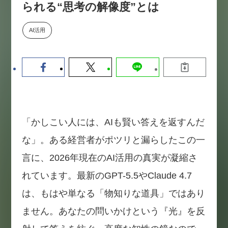
られる“思考の解像度”とは
数値化する」～投資される事業の
基準と、終活DX「SouSou」に
学ぶ資金調達・巻き込みのリアル
AI活用
～
2026-06-10
「かしこい人には、AIも賢い答えを返すんだ
な」。ある経営者がポツリと漏らしたこの一
言に、2026年現在のAI活用の真実が凝縮さ
れています。最新のGPT-5.5やClaude 4.7
は、もはや単なる「物知りな道具」ではあり
ません。あなたの問いかけという『光』を反