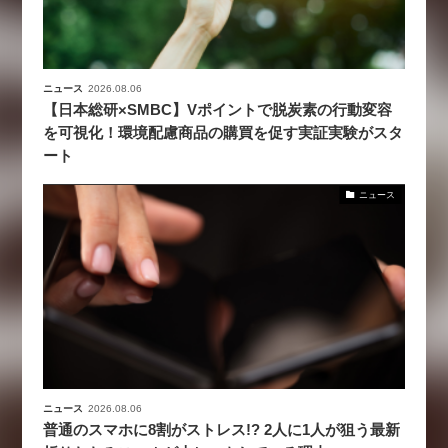
ニュース
2026.08.06
【日本総研×SMBC】Vポイントで脱炭素の行動変容
を可視化！環境配慮商品の購買を促す実証実験がスタ
ート
ニュース
ニュース
2026.08.06
普通のスマホに8割がストレス!? 2人に1人が狙う最新