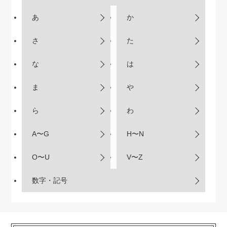
あ
か
さ
た
な
は
ま
や
ら
わ
A〜G
H〜N
O〜U
V〜Z
数字・記号