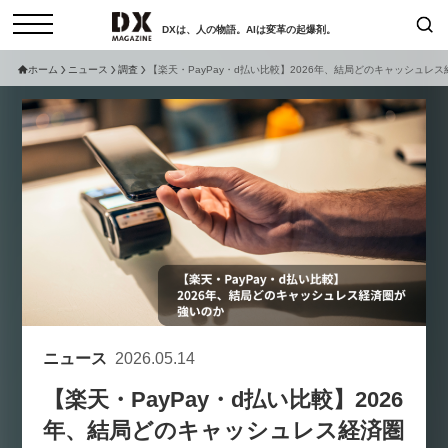
DXは、人の物語。AIは変革の起爆剤。
ホーム
ニュース
調査
【楽天・PayPay・d払い比較】2026年、結局どのキャッシュレ
検索
コラム
インタビュー
セミナー
ニュース
サービスメニュー
日本オムニチャネル協会
トップページ
現在開催予定のセミナー
特集
動画
非公開: 【8/6開催】AIエージェン
セミナー
サイトマップ
ト時代、日本企業は何から始める
お問い合わせ
べきか。〜シリコンバレーAX最
個人情報保護法について
新潮流から学ぶ〜
ニュース
2026.05.14
運営会社
2026-08-03
【楽天・PayPay・d払い比較】2026
採用情報
年、結局どのキャッシュレス経済圏
【8/12開催】「イノベーションを
セミナー