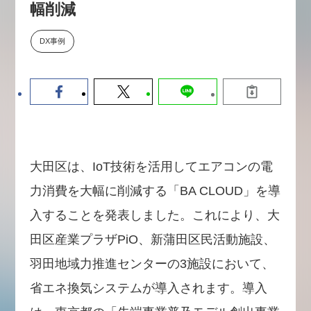
幅削減
【9/30開催】AIで何でもできる時
セミナー
代に、なぜ「DX人財」というキ
ャリアが求められるのか
DX事例
2026-08-07
大田区は、IoT技術を活用してエアコンの電
力消費を大幅に削減する「BA CLOUD」を導
入することを発表しました。これにより、大
田区産業プラザPiO、新蒲田区民活動施設、
羽田地域力推進センターの3施設において、
省エネ換気システムが導入されます。導入