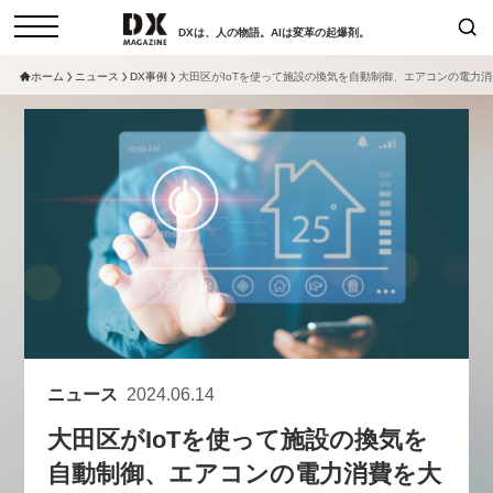
DXは、人の物語。AIは変革の起爆剤。
ホーム
ニュース
DX事例
大田区がIoTを使って施設の換気を自動制御、エアコンの電力
検索
コラム
インタビュー
セミナー
ニュース
サービスメニュー
日本オムニチャネル協会
トップページ
現在開催予定のセミナー
特集
動画
【8/12開催】「イノベーションを
セミナー
サイトマップ
数値化する」～投資される事業の
お問い合わせ
基準と、終活DX「SouSou」に
個人情報保護法について
学ぶ資金調達・巻き込みのリアル
ニュース
2024.06.14
運営会社
～
大田区がIoTを使って施設の換気を
採用情報
2026-06-10
自動制御、エアコンの電力消費を大