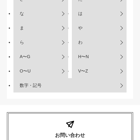
な
は
ま
や
ら
わ
A〜G
H〜N
O〜U
V〜Z
数字・記号
お問い合わせ