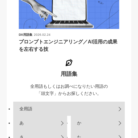
DX用語集
2026.02.24
プロンプトエンジニアリング／AI活用の成果
を左右する技
用語集
全用語もしくはお調べになりたい用語の
「頭文字」からお探しください。
全用語
あ
か
さ
た