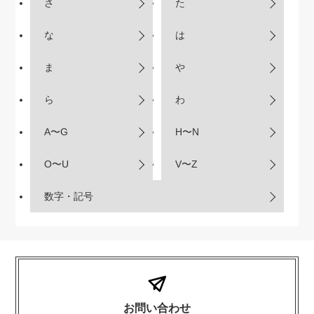
さ
た
な
は
ま
や
ら
わ
A〜G
H〜N
O〜U
V〜Z
数字・記号
お問い合わせ