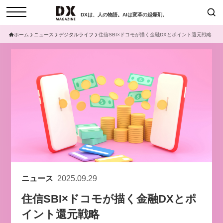
DXは、人の物語。AIは変革の起爆剤。
ホーム
ニュース
デジタルライフ
住信SBI×ドコモが描く金融DXとポイント還元戦略
検索
コラム
インタビュー
セミナー
ニュース
サービスメニュー
日本オムニチャネル協会
トップページ
現在開催予定のセミナー
特集
動画
【8/12開催】「イノベーションを
セミナー
サイトマップ
数値化する」～投資される事業の
お問い合わせ
基準と、終活DX「SouSou」に
個人情報保護法について
学ぶ資金調達・巻き込みのリアル
ニュース
2025.09.29
運営会社
～
住信SBI×ドコモが描く金融DXとポ
採用情報
2026-06-10
イント還元戦略