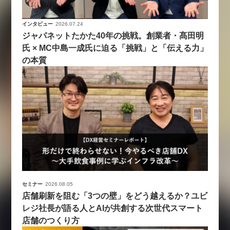
インタビュー
2026.07.24
ジャパネットたかた40年の挑戦。創業者・髙田明
氏 × MC中島一成氏に迫る「挑戦」と「伝える力」
の本質
セミナー
2026.08.05
店舗刷新を阻む「3つの壁」をどう越えるか？ユビ
レジ社長が語る人とAIが共創する次世代スマート
店舗のつくり方