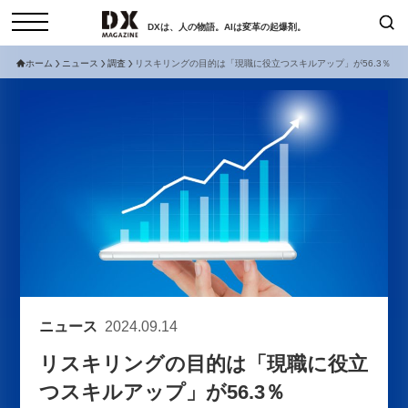
DXは、人の物語。AIは変革の起爆剤。
ホーム
ニュース
調査
リスキリングの目的は「現職に役立つスキルアップ」が56.3％
検索
コラム
インタビュー
セミナー
ニュース
サービスメニュー
日本オムニチャネル協会
トップページ
現在開催予定のセミナー
特集
動画
【8/12開催】「イノベーションを
セミナー
サイトマップ
数値化する」～投資される事業の
お問い合わせ
基準と、終活DX「SouSou」に
個人情報保護法について
学ぶ資金調達・巻き込みのリアル
ニュース
2024.09.14
運営会社
～
リスキリングの目的は「現職に役立
採用情報
2026-06-10
つスキルアップ」が56.3％