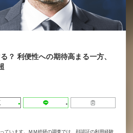
運営会社
【9/30開催】AIで何でもできる時代に
セミナー
採用情報
なぜ「DX人財」というキャリアが求
れるのか
2026-08-07
る？ 利便性への期待高まる一方、
超
っています。ＭＭ総研の調査では、顔認証の利用経験