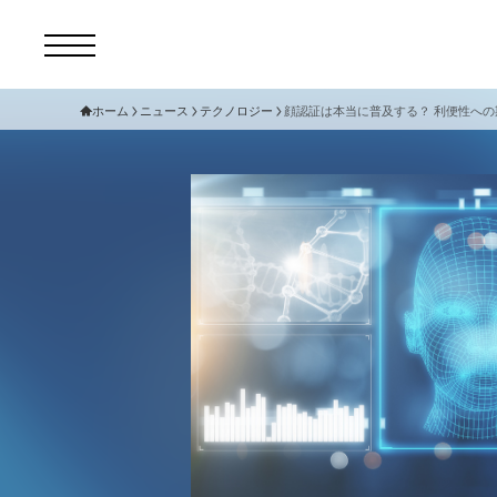
ホーム
ニュース
テクノロジー
顔認証は本当に普及する？ 利便性への
コ
セ
サ