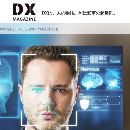
DXは、人の物語。AIは変革の起爆剤。
期待高まる一方、安全性への不安は7割超
検索
ラム
インタビュー
ミナー
ニュース
ービスメニュー
日本オムニチャネル協会
現在開催予定のセミナー
トップページ
特集
【8/12開催】「イノベーションを数値
セミナー
動画
する」～投資される事業の基準と、終
サイトマップ
DX「SouSou」に学ぶ資金調達・巻
お問い合わせ
みのリアル～
個人情報保護法について
2026-06-10