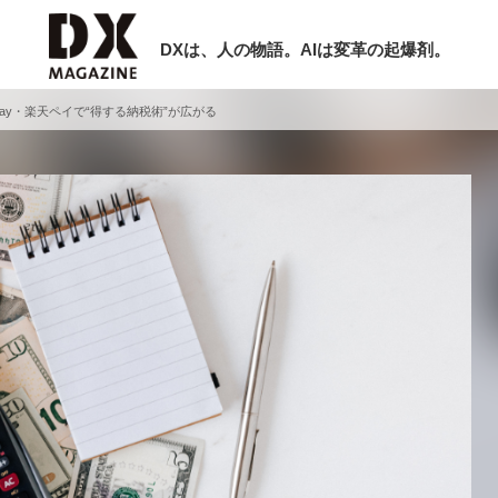
DXは、人の物語。AIは変革の起爆剤。
ay・楽天ペイで“得する納税術”が広がる
検索
ラム
インタビュー
ミナー
ニュース
ービスメニュー
日本オムニチャネル協会
現在開催予定のセミナー
トップページ
特集
非公開: 【8/6開催】AIエージェント時
セミナー
動画
代、日本企業は何から始めるべきか。
サイトマップ
シリコンバレーAX最新潮流から学ぶ
お問い合わせ
2026-08-03
個人情報保護法について