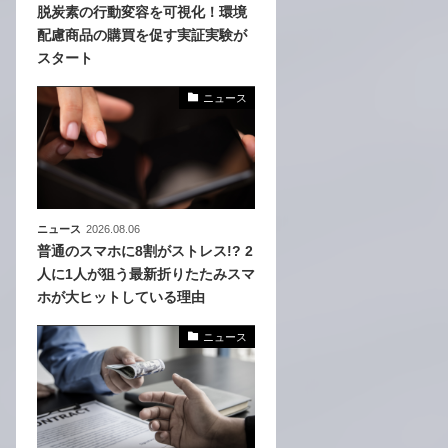
脱炭素の行動変容を可視化！環境
配慮商品の購買を促す実証実験が
化
スタート
活
き込
ニュース
ニュース
2026.08.06
普通のスマホに8割がストレス!? 2
人に1人が狙う最新折りたたみスマ
ホが大ヒットしている理由
ニュース