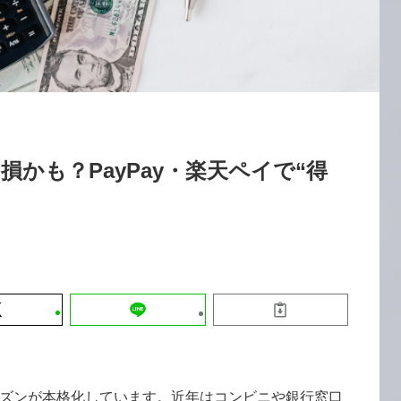
運営会社
【8/12開催】「イノベーションを数値
セミナー
採用情報
する」～投資される事業の基準と、終
DX「SouSou」に学ぶ資金調達・巻
みのリアル～
2026-06-10
かも？PayPay・楽天ペイで“得
ズンが本格化しています。近年はコンビニや銀行窓口