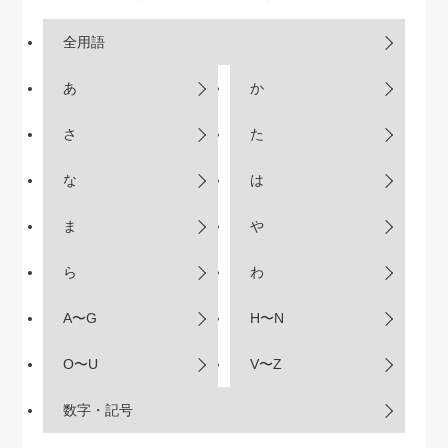
全用語
あ
か
さ
た
な
は
ま
や
ら
わ
A〜G
H〜N
O〜U
V〜Z
数字・記号