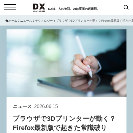
DXは、人の物語。AIは変革の起爆剤。
ホーム
ニュース
テクノロジー
ブラウザで3Dプリンターが動く？Firefox最新版で起きた
検索
コラム
インタビュー
セミナー
ニュース
サービスメニュー
日本オムニチャネル協会
トップページ
現在開催予定のセミナー
特集
動画
【8/12開催】「イノベーションを
セミナー
サイトマップ
数値化する」～投資される事業の
お問い合わせ
基準と、終活DX「SouSou」に
個人情報保護法について
学ぶ資金調達・巻き込みのリアル
ニュース
2026.06.15
運営会社
～
ブラウザで3Dプリンターが動く？
採用情報
2026-06-10
Firefox最新版で起きた常識破り