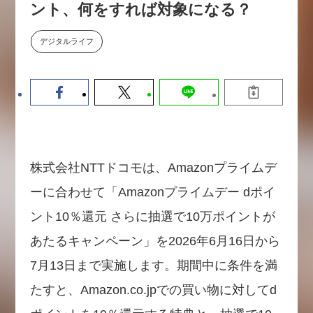
ント、何をすれば対象になる？
【9/30開催】AIで何でもできる時
セミナー
代に、なぜ「DX人財」というキ
ャリアが求められるのか
デジタルライフ
2026-08-07
株式会社NTTドコモは、Amazonプライムデ
ーに合わせて「Amazonプライムデー dポイ
ント10％還元 さらに抽選で10万ポイントが
あたるキャンペーン」を2026年6月16日から
7月13日まで実施します。期間中に条件を満
たすと、Amazon.co.jpでの買い物に対してd