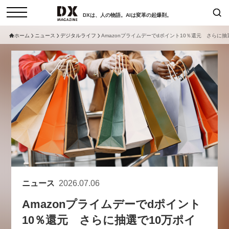
DXは、人の物語。AIは変革の起爆剤。
ホーム
ニュース
デジタルライフ
Amazonプライムデーでdポイント10％還元 さらに
検索
コラム
インタビュー
セミナー
ニュース
サービスメニュー
日本オムニチャネル協会
トップページ
現在開催予定のセミナー
特集
動画
【8/12開催】「イノベーションを
セミナー
サイトマップ
数値化する」～投資される事業の
お問い合わせ
基準と、終活DX「SouSou」に
個人情報保護法について
学ぶ資金調達・巻き込みのリアル
ニュース
2026.07.06
運営会社
～
Amazonプライムデーでdポイント
採用情報
2026-06-10
10％還元 さらに抽選で10万ポイ