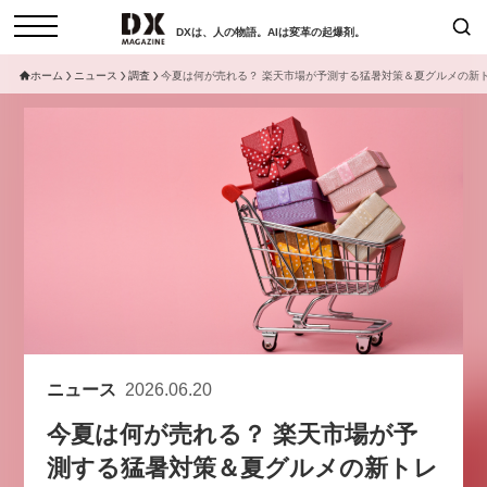
DXは、人の物語。AIは変革の起爆剤。
ホーム
ニュース
調査
今夏は何が売れる？ 楽天市場が予測する猛暑対策＆夏グルメの新
検索
コラム
インタビュー
セミナー
ニュース
サービスメニュー
日本オムニチャネル協会
トップページ
現在開催予定のセミナー
特集
動画
非公開: 【8/6開催】AIエージェン
セミナー
サイトマップ
ト時代、日本企業は何から始める
お問い合わせ
べきか。〜シリコンバレーAX最
個人情報保護法について
新潮流から学ぶ〜
ニュース
2026.06.20
運営会社
2026-08-03
今夏は何が売れる？ 楽天市場が予
採用情報
測する猛暑対策＆夏グルメの新トレ
【8/12開催】「イノベーションを
セミナー