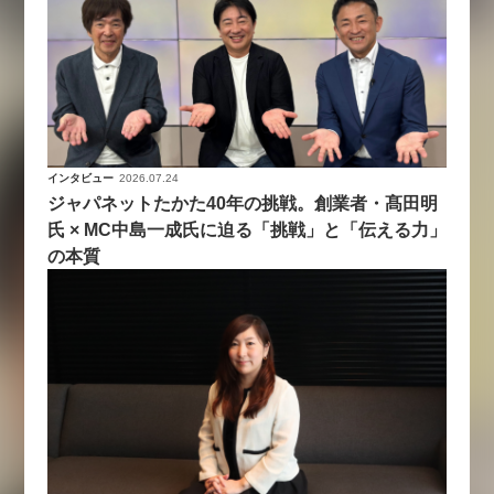
インタビュー
2026.07.24
ジャパネットたかた40年の挑戦。創業者・髙田明
氏 × MC中島一成氏に迫る「挑戦」と「伝える力」
の本質