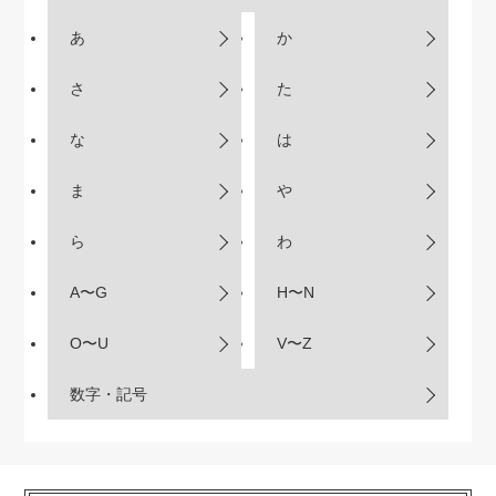
あ
か
さ
た
な
は
ま
や
ら
わ
A〜G
H〜N
O〜U
V〜Z
数字・記号