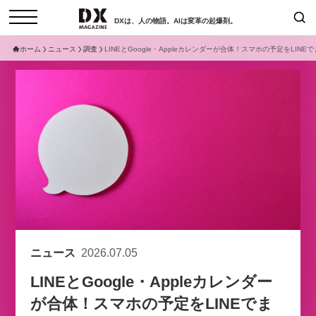
DXは、人の物語。AIは変革の起爆剤。
ホーム
ニュース
調査
LINEとGoogle・Appleカレンダーが合体！スマホの予定をLI
検索
コラム
インタビュー
セミナー
ニュース
サービスメニュー
日本オムニチャネル協会
トップページ
現在開催予定のセミナー
特集
動画
【8/12開催】「イノベーションを
セミナー
サイトマップ
数値化する」～投資される事業の
お問い合わせ
基準と、終活DX「SouSou」に
個人情報保護法について
学ぶ資金調達・巻き込みのリアル
ニュース
2026.07.05
運営会社
～
LINEとGoogle・Appleカレンダー
採用情報
2026-06-10
が合体！スマホの予定をLINEでま