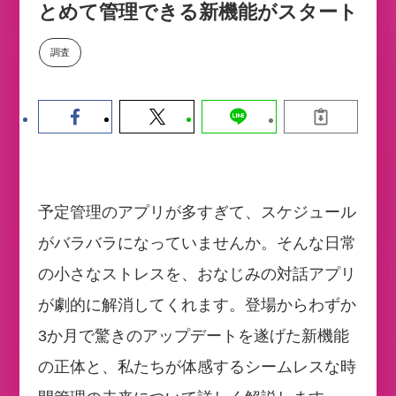
とめて管理できる新機能がスタート
【9/30開催】AIで何でもできる時
セミナー
代に、なぜ「DX人財」というキ
ャリアが求められるのか
調査
2026-08-07
予定管理のアプリが多すぎて、スケジュール
がバラバラになっていませんか。そんな日常
の小さなストレスを、おなじみの対話アプリ
が劇的に解消してくれます。登場からわずか
3か月で驚きのアップデートを遂げた新機能
の正体と、私たちが体感するシームレスな時