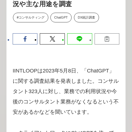
況や主な用途を調査
【9/30開催】AIで何でもできる時
セミナー
代に、なぜ「DX人財」というキ
ャリアが求められるのか
#コンサルティング
ChatGPT
DX統計調査
2026-08-07
IINTLOOPは2023年5月8日、「ChatGPT」
に関する調査結果を発表しました。コンサル
タント323人に対し、業務での利用状況や今
後のコンサルタント業務がなくなるという不
安があるかなどを聞いています。