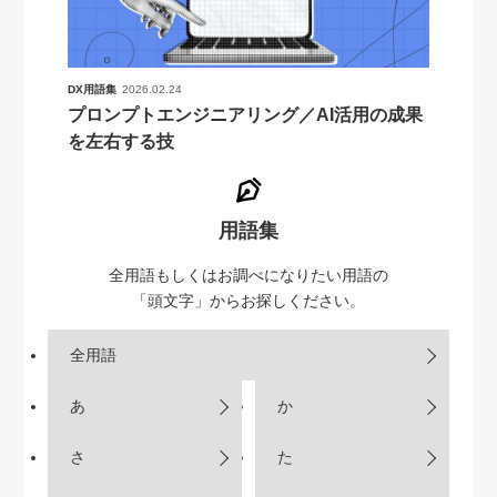
DX用語集
2026.02.24
プロンプトエンジニアリング／AI活用の成果
を左右する技
用語集
全用語もしくはお調べになりたい用語の
「頭文字」からお探しください。
全用語
あ
か
さ
た