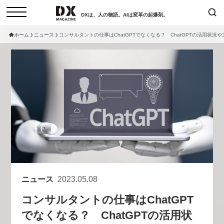
DXは、人の物語。AIは変革の起爆剤。
ホーム
ニュース
コンサルタントの仕事はChatGPTでなくなる？ ChatGPTの活用状況
検索
コラム
インタビュー
セミナー
ニュース
サービスメニュー
日本オムニチャネル協会
トップページ
現在開催予定のセミナー
特集
動画
【8/12開催】「イノベーションを
セミナー
サイトマップ
数値化する」～投資される事業の
お問い合わせ
基準と、終活DX「SouSou」に
個人情報保護法について
学ぶ資金調達・巻き込みのリアル
ニュース
2023.05.08
運営会社
～
コンサルタントの仕事はChatGPT
採用情報
2026-06-10
でなくなる？ ChatGPTの活用状