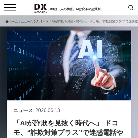
DXは、人の物語。AIは変革の起爆剤。
ホーム
ニュース
AI活用
「AIが詐欺を見抜く時代へ」 ドコモ、“詐欺対策プラス”で迷惑
検索
コラム
インタビュー
セミナー
ニュース
サービスメニュー
日本オムニチャネル協会
トップページ
現在開催予定のセミナー
特集
動画
【8/12開催】「イノベーションを
セミナー
サイトマップ
数値化する」～投資される事業の
お問い合わせ
基準と、終活DX「SouSou」に
個人情報保護法について
学ぶ資金調達・巻き込みのリアル
ニュース
2026.06.13
運営会社
～
「AIが詐欺を見抜く時代へ」 ドコ
採用情報
2026-06-10
モ、“詐欺対策プラス”で迷惑電話や