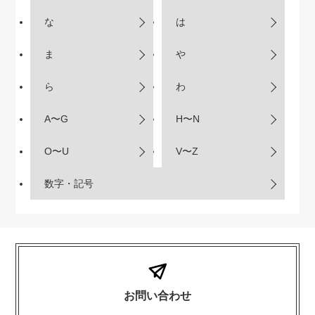
な
は
ま
や
ら
わ
A〜G
H〜N
O〜U
V〜Z
数字・記号
お問い合わせ