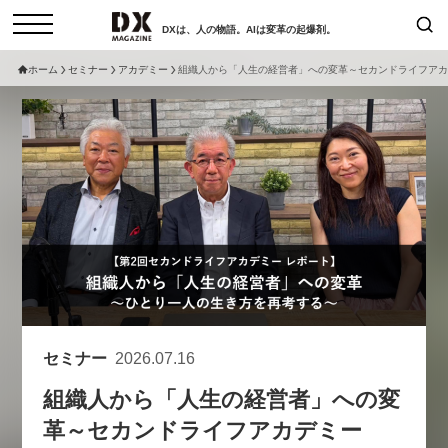
DXは、人の物語。AIは変革の起爆剤。
ホーム
セミナー
アカデミー
組織人から「人生の経営者」への変革～セカンドライフアカデミ
検索
コラム
インタビュー
セミナー
ニュース
サービスメニュー
日本オムニチャネル協会
トップページ
現在開催予定のセミナー
特集
動画
【8/12開催】「イノベーションを
セミナー
サイトマップ
数値化する」～投資される事業の
お問い合わせ
基準と、終活DX「SouSou」に
個人情報保護法について
学ぶ資金調達・巻き込みのリアル
セミナー
2026.07.16
運営会社
～
組織人から「人生の経営者」への変
採用情報
2026-06-10
革～セカンドライフアカデミー