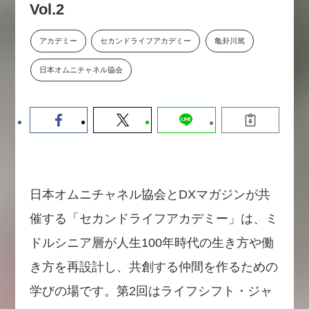
Vol.2
【9/30開催】AIで何でもできる時
セミナー
代に、なぜ「DX人財」というキ
ャリアが求められるのか
アカデミー
セカンドライフアカデミー
亀卦川篤
2026-08-07
日本オムニチャネル協会
日本オムニチャネル協会とDXマガジンが共
催する「セカンドライフアカデミー」は、ミ
ドルシニア層が人生100年時代の生き方や働
き方を再設計し、共創する仲間を作るための
学びの場です。第2回はライフシフト・ジャ