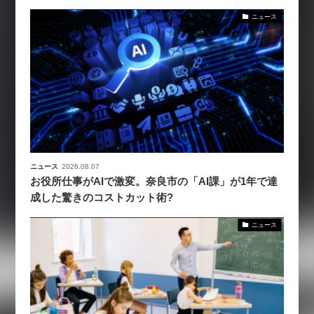
ニュース
ニュース
2026.08.07
お役所仕事がAIで激変。奈良市の「AI課」が1年で達
成した驚きのコストカット術?
ニュース