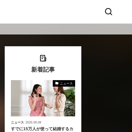
新着記事
ニュース
化
活
き込
ニュース
2026.08.08
すでに15万人が使って結婚するカ