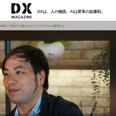
DXは、人の物語。AIは変革の起爆剤。
！AI導入で成立する新たなビジネスモデルを模索せよ
検索
ラム
インタビュー
ミナー
ニュース
ービスメニュー
日本オムニチャネル協会
現在開催予定のセミナー
トップページ
特集
【8/12開催】「イノベーションを数値
セミナー
動画
する」～投資される事業の基準と、終
サイトマップ
DX「SouSou」に学ぶ資金調達・巻
お問い合わせ
みのリアル～
個人情報保護法について
2026-06-10