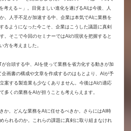
担を考える～」。目覚ましい進化を遂げるAIは今後、人
か。人手不足が加速する中、企業は本気でAIに業務を
頭するようになった今こそ、企業はこうした議題に真剣
す。そこで今回のセミナーではAIの現状を把握すると
合い方を考えました。
GPTが台頭する中、AIを使って業務を省力化する動きが加
使って企画書の構成や文章を作成するのはもとより、AIが予
立案する製造業も少なくありません。今後はAIの適応
て多くの業務をAIが担うことも考えらえます。
きか。どんな業務をAIに任せるべきか。さらにはAI時
められるのか。これらの課題に真剣に取り組まなけれ