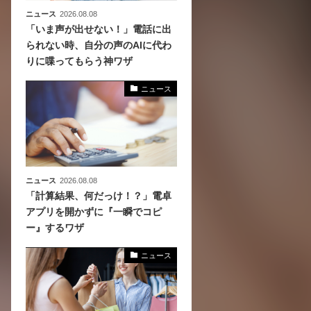
ニュース
2026.08.08
「いま声が出せない！」電話に出
られない時、自分の声のAIに代わ
りに喋ってもらう神ワザ
ニュース
ニュース
2026.08.08
「計算結果、何だっけ！？」電卓
アプリを開かずに『一瞬でコピ
ー』するワザ
ニュース