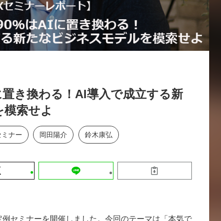
運営会社
【9/30開催】AIで何でもできる時代に
セミナー
採用情報
なぜ「DX人財」というキャリアが求
れるのか
2026-08-07
に置き換わる！AI導入で成立する新
を模索せよ
セミナー
岡田陽介
鈴木康弘
日、定例セミナーを開催しました。今回のテーマは「本気で