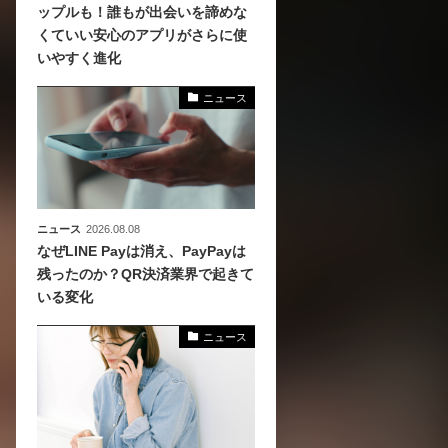
ップルも！誰もが出会いを諦めな
くていい安心のアプリがさらに使
、
いやすく進化
めら
ニュース
ニュース
2026.08.08
なぜLINE Payは消え、PayPayは
残ったのか？QR決済業界で起きて
いる変化
ニュース