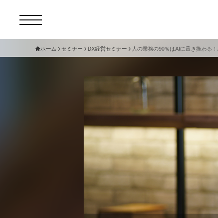
ホーム
セミナー
DX経営セミナー
人の業務の90％はAIに置き換わる
コ
セ
サ