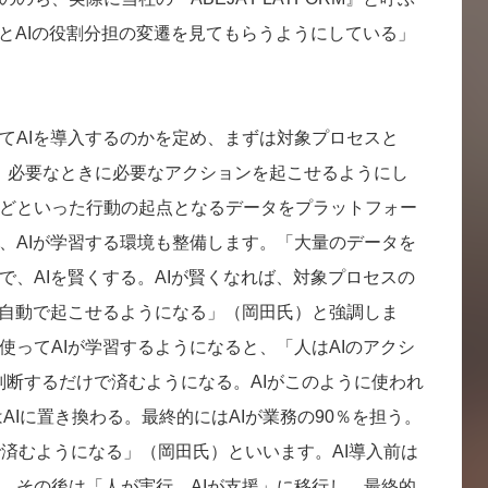
人とAIの役割分担の変遷を見てもらうようにしている」
てAIを導入するのかを定め、まずは対象プロセスと
Iで連携。必要なときに必要なアクションを起こせるようにし
どといった行動の起点となるデータをプラットフォー
、AIが学習する環境も整備します。「大量のデータを
で、AIを賢くする。AIが賢くなれば、対象プロセスの
を自動で起こせるようになる」（岡田氏）と強調しま
使ってAIが学習するようになると、「人はAIのアクシ
判断するだけで済むようになる。AIがこのように使われ
はAIに置き換わる。最終的にはAIが業務の90％を担う。
で済むようになる」（岡田氏）といいます。AI導入前は
、その後は「人が実行、AIが支援」に移行し、最終的