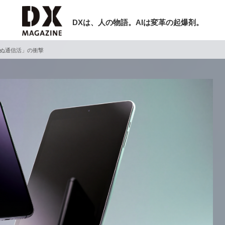
DXは、人の物語。AIは変革の起爆剤。
らぬ通信活」の衝撃
検索
ラム
インタビュー
ミナー
ニュース
ービスメニュー
日本オムニチャネル協会
現在開催予定のセミナー
トップページ
特集
【8/12開催】「イノベーションを数値
セミナー
動画
する」～投資される事業の基準と、終
サイトマップ
DX「SouSou」に学ぶ資金調達・巻
お問い合わせ
みのリアル～
個人情報保護法について
2026-06-10