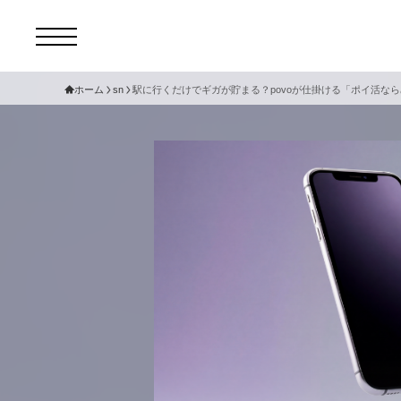
ホーム
sn
駅に行くだけでギガが貯まる？povoが仕掛ける「ポイ活な
コ
セ
サ