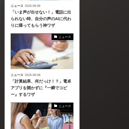
ニュース
2026.08.08
「いま声が出せない！」電話に出
られない時、自分の声のAIに代わ
りに喋ってもらう神ワザ
ニュース
ニュース
2026.08.08
「計算結果、何だっけ！？」電卓
アプリを開かずに『一瞬でコピ
ー』するワザ
ニュース