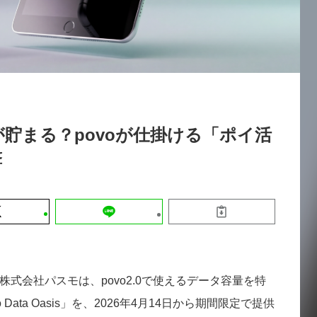
運営会社
【9/30開催】AIで何でもできる時代に
セミナー
採用情報
なぜ「DX人財」というキャリアが求
れるのか
2026-08-07
貯まる？povoが仕掛ける「ポイ活
撃
、株式会社パスモは、povo2.0で使えるデータ容量を特
ata Oasis」を、2026年4月14日から期間限定で提供