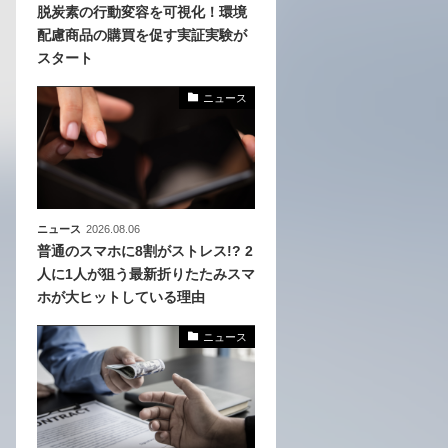
脱炭素の行動変容を可視化！環境
配慮商品の購買を促す実証実験が
化
スタート
活
き込
ニュース
ニュース
2026.08.06
普通のスマホに8割がストレス!? 2
人に1人が狙う最新折りたたみスマ
ホが大ヒットしている理由
ニュース