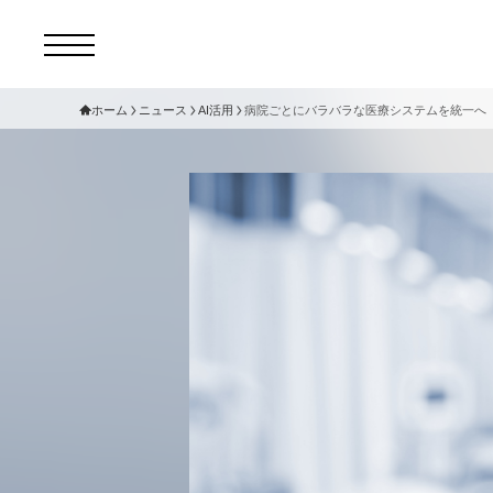
ホーム
ニュース
AI活用
病院ごとにバラバラな医療システムを統一へ 
コ
セ
サ