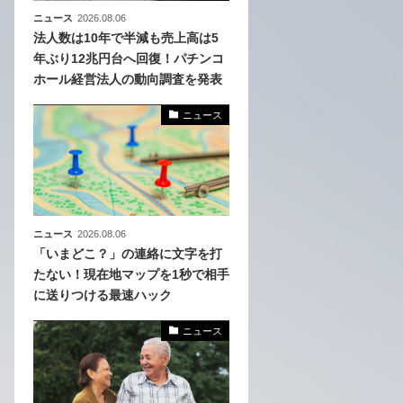
ニュース
2026.08.06
法人数は10年で半減も売上高は5
年ぶり12兆円台へ回復！パチンコ
ホール経営法人の動向調査を発表
ニュース
ニュース
2026.08.06
「いまどこ？」の連絡に文字を打
たない！現在地マップを1秒で相手
に送りつける最速ハック
ニュース