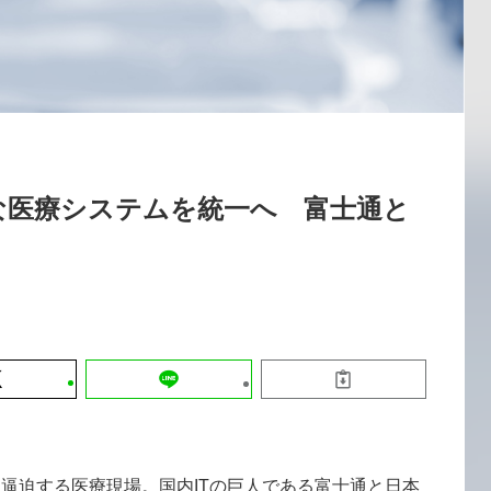
運営会社
【8/12開催】「イノベーションを数値
セミナー
採用情報
する」～投資される事業の基準と、終
DX「SouSou」に学ぶ資金調達・巻
みのリアル～
2026-06-10
な医療システムを統一へ 富士通と
て逼迫する医療現場。国内ITの巨人である富士通と日本