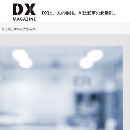
DXは、人の物語。AIは変革の起爆剤。
富士通とIBMが大型協業
検索
ラム
インタビュー
ミナー
ニュース
ービスメニュー
日本オムニチャネル協会
現在開催予定のセミナー
トップページ
特集
【8/6開催】AIエージェント時代、日
セミナー
動画
業は何から始めるべきか。〜シリコン
サイトマップ
レーAX最新潮流から学ぶ〜
お問い合わせ
2026-08-03
個人情報保護法について