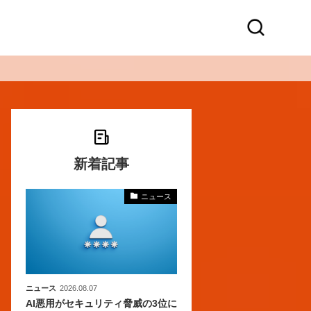
新着記事
ニュース
化
活
き込
ニュース
2026.08.07
AI悪用がセキュリティ脅威の3位に