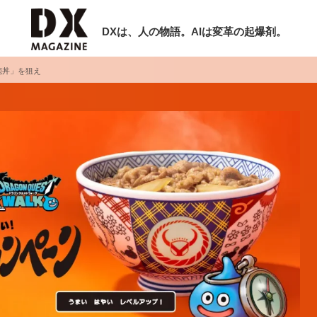
DXは、人の物語。AIは変革の起爆剤。
碗丼」を狙え
検索
ラム
インタビュー
ミナー
ニュース
ービスメニュー
日本オムニチャネル協会
現在開催予定のセミナー
トップページ
特集
【8/12開催】「イノベーションを数値
セミナー
動画
する」～投資される事業の基準と、終
サイトマップ
DX「SouSou」に学ぶ資金調達・巻
お問い合わせ
みのリアル～
個人情報保護法について
2026-06-10