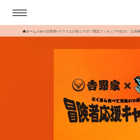
ホーム
sn
吉野家×ドラクエが初コラボ！限定フィギュアや幻の「お茶
コ
セ
サ