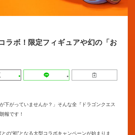
運営会社
【9/30開催】AIで何でもできる時代に
セミナー
採用情報
なぜ「DX人財」というキャリアが求
れるのか
2026-08-07
初コラボ！限定フィギュアや幻の「お
が下がっていませんか？」そんな全『ドラゴンクエス
朗報です！
野家との“初”となる大型コラボキャンペーンが始まりま