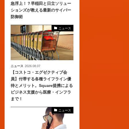
急浮上！？早稲田と日立ソリュー
ションズが教える最新のサイバー
、
防御術
めら
ニュース
ニュース
2026.08.07
【コストコ・エグゼクティブ会
員】付帯する各種ライフライン優
待とメリット。Square提携による
ビジネス支援から医療・インフラ
まで！
ニュース