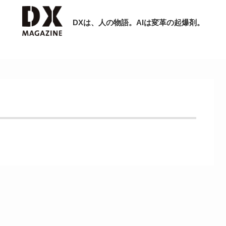
DXは、人の物語。AIは変革の起爆剤。
検索
ラム
インタビュー
ミナー
ニュース
ービスメニュー
日本オムニチャネル協会
現在開催予定のセミナー
トップページ
特集
非公開: 【8/6開催】AIエージェント時
セミナー
動画
代、日本企業は何から始めるべきか。
サイトマップ
シリコンバレーAX最新潮流から学ぶ
お問い合わせ
2026-08-03
個人情報保護法について