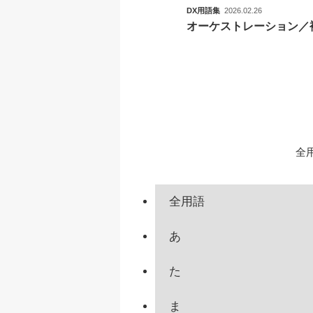
DX用語集
2026.02.26
オーケストレーション／
全
全用語
あ
た
ま