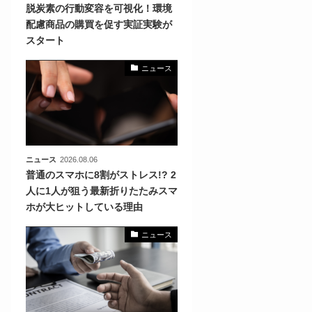
脱炭素の行動変容を可視化！環境
配慮商品の購買を促す実証実験が
化
スタート
活
き込
ニュース
ニュース
2026.08.06
普通のスマホに8割がストレス!? 2
人に1人が狙う最新折りたたみスマ
ホが大ヒットしている理由
ニュース