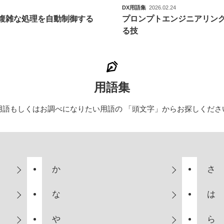
DX用語集
2026.02.24
複雑な処理を自動制御する
プロンプトエンジニアリング
る技
用語集
用語もしくはお調べになりたい用語の
「頭文字」からお探しくださ
か
さ
な
は
や
ら