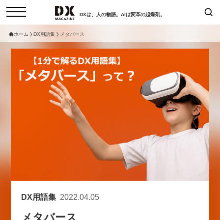
DXは、人の物語。AIは変革の起爆剤。
ホーム
DX用語集
メタバース
検索
コラム
インタビュー
セミナー
ニュース
サービスメニュー
日本オムニチャネル協会
トップページ
現在開催予定のセミナー
特集
動画
【8/12開催】「イノベーションを
セミナー
サイトマップ
数値化する」～投資される事業の
お問い合わせ
基準と、終活DX「SouSou」に
個人情報保護法について
学ぶ資金調達・巻き込みのリアル
運営会社
～
DX用語集
2022.04.05
採用情報
2026-06-10
メタバース