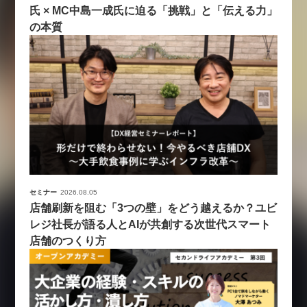
氏 × MC中島一成氏に迫る「挑戦」と「伝える力」
の本質
セミナー
2026.08.05
店舗刷新を阻む「3つの壁」をどう越えるか？ユビ
レジ社長が語る人とAIが共創する次世代スマート
店舗のつくり方