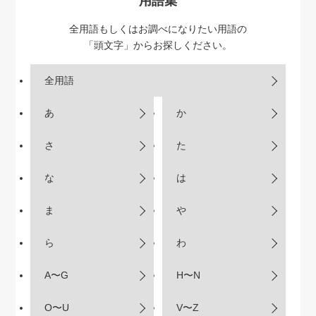
用語集
全用語もしくはお調べになりたい用語の
「頭文字」からお探しください。
全用語
あ
か
さ
た
な
は
ま
や
ら
わ
A〜G
H〜N
O〜U
V〜Z