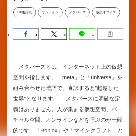
【9/30開催】AIで何でもできる時
セミナー
代に、なぜ「DX人財」というキ
DX用語集
オンライン
メタバース
仮想オフィス
ャリアが求められるのか
2026-08-07
メタバースとは、インターネット上の仮想
空間を指します。「meta」と「universe」を
組み合わせた造語で、直訳すると“超越した
世界”となります。 メタバースに明確な定
義はありません。人が集まる仮想空間、バー
チャル空間、オンラインなどを呼ぶのが一般
的です。「Roblox」や「マインクラフト」と