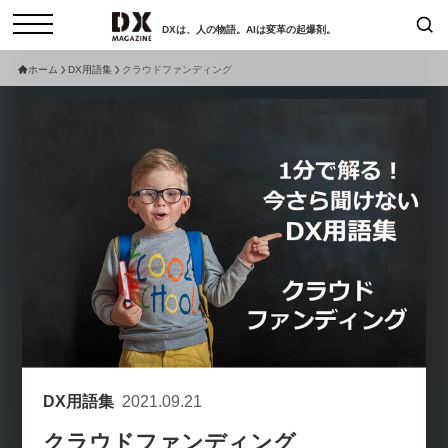
DXは、人の物語。AIは変革の起爆剤。
ホーム
DX用語集
クラウドファンディング
検索
コラム
インタビュー
セミナー
ニュース
サービスメニュー
日本オムニチャネル協会
トップページ
現在開催予定のセミナー
特集
動画
【8/6開催】AIエージェント時
セミナー
サイトマップ
代、日本企業は何から始めるべき
お問い合わせ
か。〜シリコンバレーAX最新潮
個人情報保護法について
流から学ぶ〜
運営会社
2026-08-03
DX用語集
2021.09.21
採用情報
【8/12開催】「イノベーションを
セミナー
クラウドファンディング