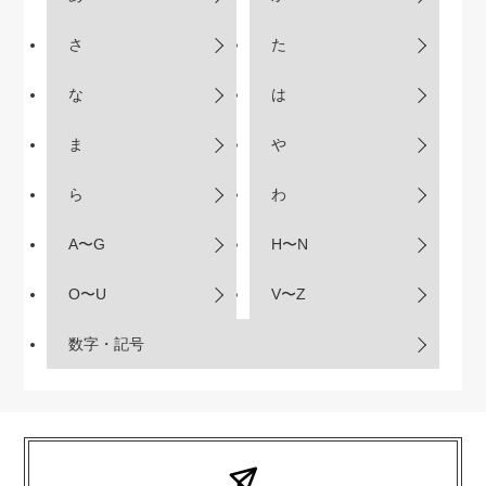
さ
た
な
は
ま
や
ら
わ
A〜G
H〜N
O〜U
V〜Z
数字・記号