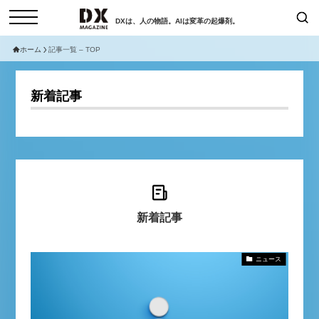
DXは、人の物語。AIは変革の起爆剤。
ホーム
記事一覧 – TOP
検索
コラム
インタビュー
新着記事
セミナー
ニュース
サービスメニュー
日本オムニチャネル協会
トップページ
現在開催予定のセミナー
特集
動画
【8/12開催】「イノベーションを
セミナー
新着記事
サイトマップ
数値化する」～投資される事業の
お問い合わせ
基準と、終活DX「SouSou」に
個人情報保護法について
学ぶ資金調達・巻き込みのリアル
ニュース
運営会社
～
採用情報
2026-06-10