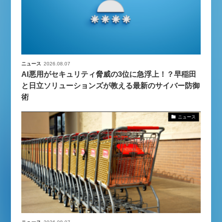
【9/30開催】AIで何でもできる時
セミナー
代に、なぜ「DX人財」というキ
ャリアが求められるのか
2026-08-07
ニュース
2026.08.07
AI悪用がセキュリティ脅威の3位に急浮上！？早稲田
と日立ソリューションズが教える最新のサイバー防御
術
ニュース