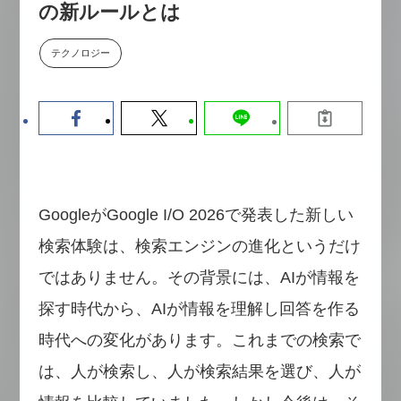
の新ルールとは
【9/30開催】AIで何でもできる時
セミナー
代に、なぜ「DX人財」というキ
ャリアが求められるのか
テクノロジー
2026-08-07
GoogleがGoogle I/O 2026で発表した新しい
検索体験は、検索エンジンの進化というだけ
ではありません。その背景には、AIが情報を
探す時代から、AIが情報を理解し回答を作る
時代への変化があります。これまでの検索で
は、人が検索し、人が検索結果を選び、人が