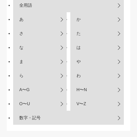
全用語
あ
か
さ
た
な
は
ま
や
ら
わ
A〜G
H〜N
O〜U
V〜Z
数字・記号