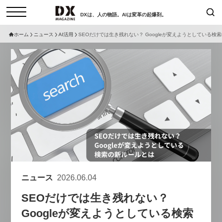
DXは、人の物語。AIは変革の起爆剤。
ホーム
ニュース
AI活用
SEOだけでは生き残れない？ Googleが変えようとしている検
検索
コラム
インタビュー
セミナー
ニュース
サービスメニュー
日本オムニチャネル協会
トップページ
現在開催予定のセミナー
特集
動画
【8/12開催】「イノベーションを
セミナー
サイトマップ
数値化する」～投資される事業の
お問い合わせ
基準と、終活DX「SouSou」に
個人情報保護法について
学ぶ資金調達・巻き込みのリアル
ニュース
2026.06.04
運営会社
～
SEOだけでは生き残れない？
採用情報
2026-06-10
Googleが変えようとしている検索