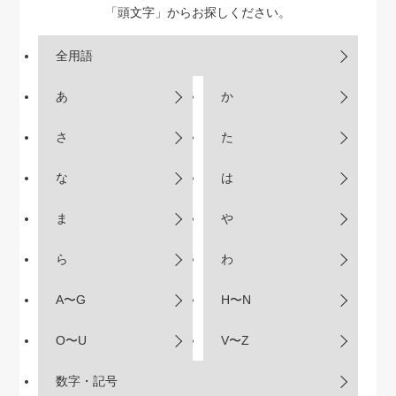
「頭文字」からお探しください。
全用語
あ
か
さ
た
な
は
ま
や
ら
わ
A〜G
H〜N
O〜U
V〜Z
数字・記号