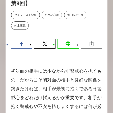
第9回】
【9/30開催】AIで何でもできる時
セミナー
代に、なぜ「DX人財」というキ
ャリアが求められるのか
ダイジェスト記事
外交の心得
週刊SUZUKI
2026-08-07
鈴木康弘
初対面の相手には少なからず警戒心を抱くも
の。だからこそ初対面の相手と良好な関係を
築きたければ、相手が最初に抱くであろう警
戒心をどれだけ拭えるかが重要です。相手が
抱く警戒心や不安を払しょくするには何が必