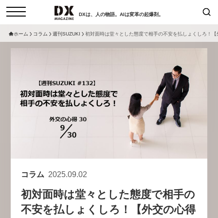
DXは、人の物語。AIは変革の起爆剤。
ホーム
コラム
週刊SUZUKI
初対面時は堂々とした態度で相手の不安を払しょくしろ！【外
検索
コラム
インタビュー
セミナー
ニュース
サービスメニュー
日本オムニチャネル協会
トップページ
現在開催予定のセミナー
特集
動画
【8/12開催】「イノベーションを
セミナー
サイトマップ
数値化する」～投資される事業の
お問い合わせ
基準と、終活DX「SouSou」に
個人情報保護法について
学ぶ資金調達・巻き込みのリアル
コラム
2025.09.02
運営会社
～
初対面時は堂々とした態度で相手の
採用情報
2026-06-10
不安を払しょくしろ！【外交の心得