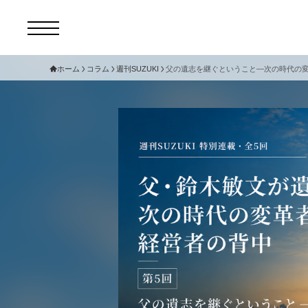
ホーム
コラム
週刊SUZUKI
父の遺志を継ぐということ—次の時代の
コ
セ
サ