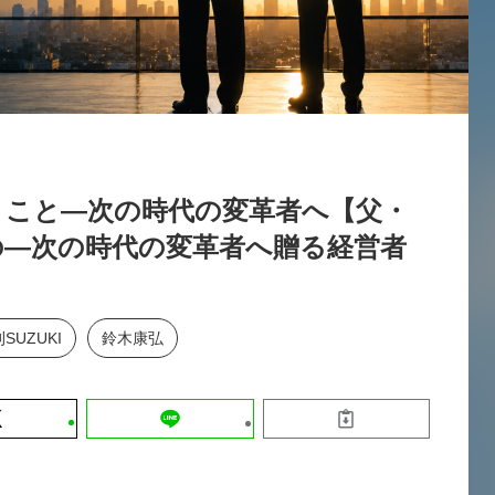
運営会社
【9/30開催】AIで何でもできる時代に
セミナー
採用情報
なぜ「DX人財」というキャリアが求
れるのか
2026-08-07
うこと—次の時代の変革者へ【父・
の—次の時代の変革者へ贈る経営者
SUZUKI
鈴木康弘