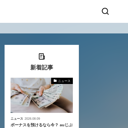
新着記事
ニュース
化
活
き込
ニュース
2026.08.09
ボーナスを預けるなら今？ auじぶ