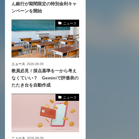
ん銀行が期間限定の特別金利キャ
ンペーンを開始
、
めら
ニュース
ニュース
2026.08.09
教員必見！採点基準を一から考え
なくていい？ Geminiで評価表の
たたき台を自動作成
ニュース
ニュース
2026.08.09