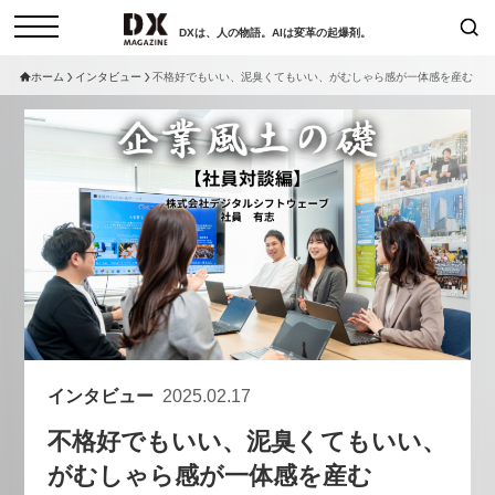
DXは、人の物語。AIは変革の起爆剤。
ホーム
インタビュー
不格好でもいい、泥臭くてもいい、がむしゃら感が一体感を産む
検索
コラム
インタビュー
セミナー
ニュース
サービスメニュー
日本オムニチャネル協会
トップページ
現在開催予定のセミナー
特集
動画
非公開: 【8/6開催】AIエージェン
セミナー
サイトマップ
ト時代、日本企業は何から始める
お問い合わせ
べきか。〜シリコンバレーAX最
個人情報保護法について
新潮流から学ぶ〜
インタビュー
2025.02.17
運営会社
2026-08-03
不格好でもいい、泥臭くてもいい、
採用情報
がむしゃら感が一体感を産む
【8/12開催】「イノベーションを
セミナー