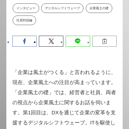
数値化する」～投資される事業の
インタビュー
デジタルシフトウェーブ
企業風土の礎
基準と、終活DX「SouSou」に
学ぶ資金調達・巻き込みのリアル
社員対談編
～
2026-06-10
「企業は風土がつくる」と言われるように、
現在、企業風土への注目が高まっています。
「企業風土の礎」では、経営者と社員、両者
の視点から企業風土に関するお話を伺いま
す。第1回目は、DXを通じて企業の変革を支
援するデジタルシフトウェーブ。ITを駆使し