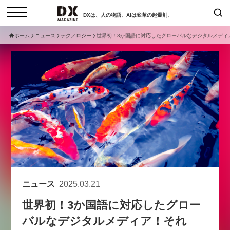
DXは、人の物語。AIは変革の起爆剤。
ホーム
ニュース
テクノロジー
世界初！3か国語に対応したグローバルなデジタルメディア
検索
コラム
インタビュー
セミナー
ニュース
サービスメニュー
日本オムニチャネル協会
トップページ
現在開催予定のセミナー
特集
動画
【8/12開催】「イノベーションを
セミナー
サイトマップ
数値化する」～投資される事業の
お問い合わせ
基準と、終活DX「SouSou」に
個人情報保護法について
学ぶ資金調達・巻き込みのリアル
ニュース
2025.03.21
運営会社
～
世界初！3か国語に対応したグロー
採用情報
2026-06-10
バルなデジタルメディア！それ