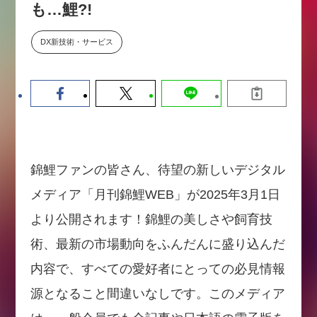
も…鯉?!
【9/30開催】AIで何でもできる時
セミナー
代に、なぜ「DX人財」というキ
ャリアが求められるのか
DX新技術・サービス
2026-08-07
錦鯉ファンの皆さん、待望の新しいデジタル
メディア「月刊錦鯉WEB」が2025年3月1日
より公開されます！錦鯉の美しさや飼育技
術、最新の市場動向をふんだんに盛り込んだ
内容で、すべての愛好者にとっての必見情報
源となること間違いなしです。このメディア