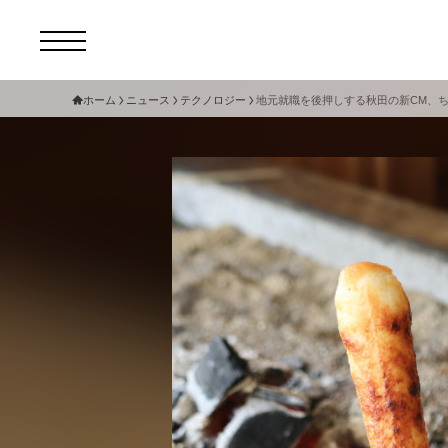
ホーム
ニュース
テクノロジー
地元就職を後押しする秋田の新CM、
コ
セ
サ