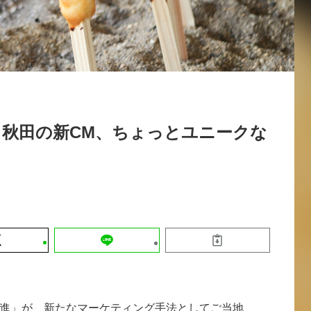
運営会社
【8/12開催】「イノベーションを数値
セミナー
採用情報
する」～投資される事業の基準と、終
DX「SouSou」に学ぶ資金調達・巻
みのリアル～
2026-06-10
秋田の新CM、ちょっとユニークな
進」が、新たなマーケティング手法としてご当地