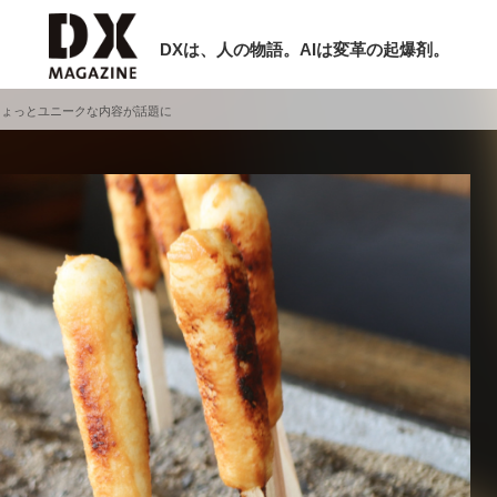
DXは、人の物語。AIは変革の起爆剤。
ちょっとユニークな内容が話題に
検索
ラム
インタビュー
ミナー
ニュース
ービスメニュー
日本オムニチャネル協会
現在開催予定のセミナー
トップページ
特集
非公開: 【8/6開催】AIエージェント時
セミナー
動画
代、日本企業は何から始めるべきか。
サイトマップ
シリコンバレーAX最新潮流から学ぶ
お問い合わせ
2026-08-03
個人情報保護法について