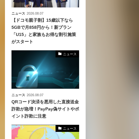
ニュース
2026.08.07
【ドコモ親子割】15歳以下なら
5GBで月858円から！新プラン
「U15」と家族もお得な割引施策
がスタート
ニュース
ニュース
2026.08.07
QRコード決済を悪用した直接送金
詐欺が急増！PayPay偽サイトやポ
イント詐欺に注意
ニュース