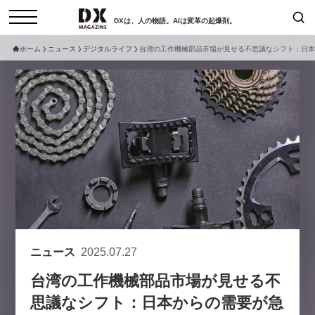
DXは、人の物語。AIは変革の起爆剤。
ホーム
ニュース
デジタルライフ
台湾の工作機械部品市場が見せる不思議なシフト：日本
検索
コラム
インタビュー
セミナー
ニュース
サービスメニュー
日本オムニチャネル協会
トップページ
現在開催予定のセミナー
特集
動画
非公開: 【8/6開催】AIエージェン
セミナー
サイトマップ
ト時代、日本企業は何から始める
お問い合わせ
べきか。〜シリコンバレーAX最
個人情報保護法について
新潮流から学ぶ〜
ニュース
2025.07.27
運営会社
2026-08-03
台湾の工作機械部品市場が見せる不
採用情報
思議なシフト：日本からの需要が急
【8/12開催】「イノベーションを
セミナー