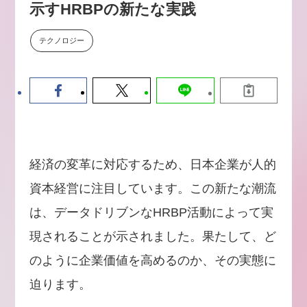
示すHRBPの新たな実践
【9/30開催】AIで何でもできる時
セミナー
代に、なぜ「DX人財」というキ
ャリアが求められるのか
テクノロジー
2026-08-07
経済の変革に対応するため、日本企業が人的
資本経営に注目しています。この新たな潮流
は、データドリブンなHRBP活動によって実
現されることが示されました。果たして、ど
のように企業価値を高めるのか、その実態に
迫ります。