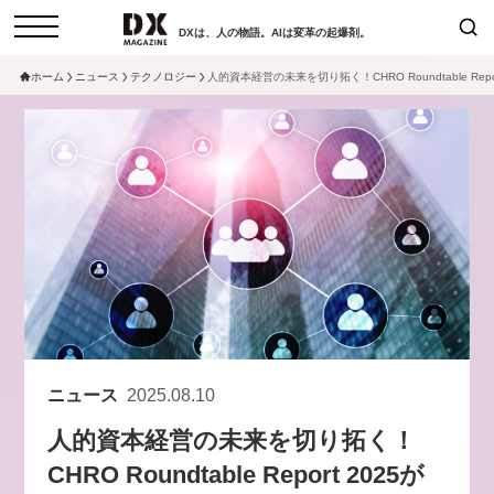
DXは、人の物語。AIは変革の起爆剤。
ホーム
ニュース
テクノロジー
人的資本経営の未来を切り拓く！CHRO Roundtable Rep
検索
コラム
インタビュー
セミナー
ニュース
サービスメニュー
日本オムニチャネル協会
トップページ
現在開催予定のセミナー
特集
動画
【8/12開催】「イノベーションを
セミナー
サイトマップ
数値化する」～投資される事業の
お問い合わせ
基準と、終活DX「SouSou」に
個人情報保護法について
学ぶ資金調達・巻き込みのリアル
ニュース
2025.08.10
運営会社
～
人的資本経営の未来を切り拓く！
採用情報
2026-06-10
CHRO Roundtable Report 2025が