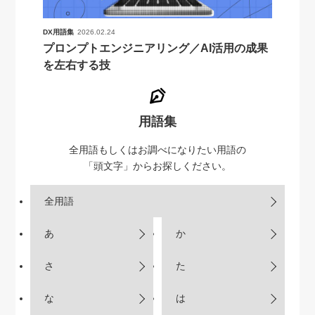
DX用語集
2026.02.24
プロンプトエンジニアリング／AI活用の成果
を左右する技
用語集
全用語もしくはお調べになりたい用語の
「頭文字」からお探しください。
全用語
あ
か
さ
た
な
は