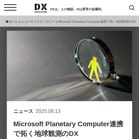
DXは、人の物語。AIは変革の起爆剤。
ホーム
ニュース
テクノロジー
Microsoft Planetary Computer連携で拓く地球観測のDX
検索
コラム
インタビュー
セミナー
ニュース
サービスメニュー
日本オムニチャネル協会
トップページ
現在開催予定のセミナー
特集
動画
【8/12開催】「イノベーションを
セミナー
サイトマップ
数値化する」～投資される事業の
お問い合わせ
基準と、終活DX「SouSou」に
個人情報保護法について
学ぶ資金調達・巻き込みのリアル
ニュース
2025.08.13
運営会社
～
Microsoft Planetary Computer連携
採用情報
2026-06-10
で拓く地球観測のDX