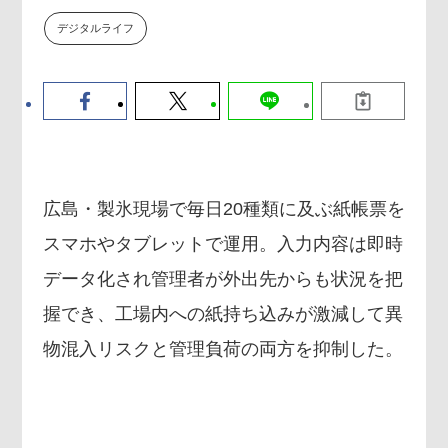
数値化する」～投資される事業の
デジタルライフ
基準と、終活DX「SouSou」に
学ぶ資金調達・巻き込みのリアル
～
2026-06-10
広島・製氷現場で毎日20種類に及ぶ紙帳票を
スマホやタブレットで運用。入力内容は即時
データ化され管理者が外出先からも状況を把
握でき、工場内への紙持ち込みが激減して異
物混入リスクと管理負荷の両方を抑制した。