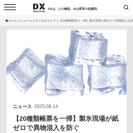
DXは、人の物語。AIは変革の起爆剤。
ホーム
ニュース
デジタルライフ
【20種類帳票を一掃】製氷現場が紙ゼロで異物混入を
検索
コラム
インタビュー
セミナー
ニュース
サービスメニュー
日本オムニチャネル協会
トップページ
現在開催予定のセミナー
特集
動画
非公開: 【8/6開催】AIエージェン
セミナー
サイトマップ
ト時代、日本企業は何から始める
お問い合わせ
べきか。〜シリコンバレーAX最
個人情報保護法について
新潮流から学ぶ〜
ニュース
2025.08.14
運営会社
2026-08-03
【20種類帳票を一掃】製氷現場が紙
採用情報
ゼロで異物混入を防ぐ
【8/12開催】「イノベーションを
セミナー