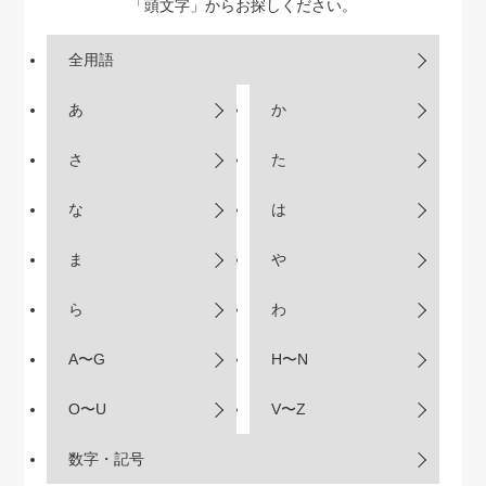
「頭文字」からお探しください。
全用語
あ
か
さ
た
な
は
ま
や
ら
わ
A〜G
H〜N
O〜U
V〜Z
数字・記号