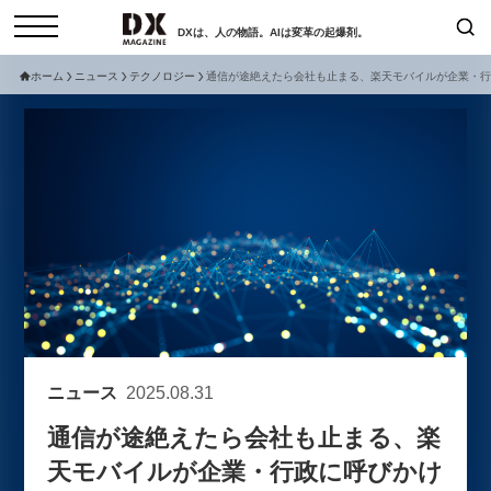
DXは、人の物語。AIは変革の起爆剤。
ホーム
ニュース
テクノロジー
通信が途絶えたら会社も止まる、楽天モバイルが企業・行
検索
コラム
インタビュー
セミナー
ニュース
サービスメニュー
日本オムニチャネル協会
トップページ
現在開催予定のセミナー
特集
動画
非公開: 【8/6開催】AIエージェン
セミナー
サイトマップ
ト時代、日本企業は何から始める
お問い合わせ
べきか。〜シリコンバレーAX最
個人情報保護法について
新潮流から学ぶ〜
ニュース
2025.08.31
運営会社
2026-08-03
通信が途絶えたら会社も止まる、楽
採用情報
天モバイルが企業・行政に呼びかけ
【8/12開催】「イノベーションを
セミナー