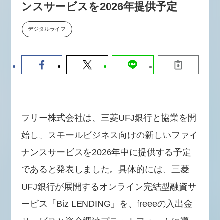
ンスサービスを2026年提供予定
【9/30開催】AIで何でもできる時
セミナー
代に、なぜ「DX人財」というキ
ャリアが求められるのか
デジタルライフ
2026-08-07
フリー株式会社は、三菱UFJ銀行と協業を開
始し、スモールビジネス向けの新しいファイ
ナンスサービスを2026年中に提供する予定
であると発表しました。具体的には、三菱
UFJ銀行が展開するオンライン完結型融資サ
ービス「Biz LENDING」を、freeeの入出金