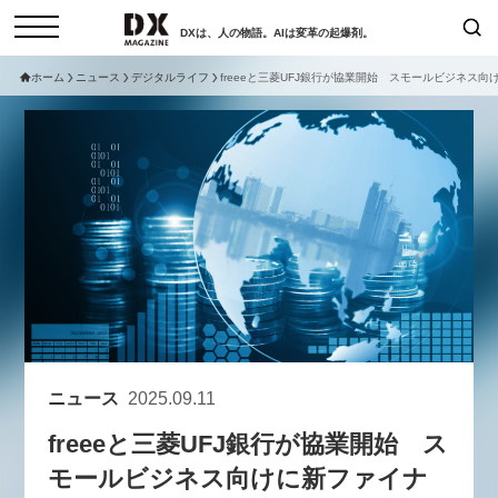
DXは、人の物語。AIは変革の起爆剤。
ホーム
ニュース
デジタルライフ
freeeと三菱UFJ銀行が協業開始 スモールビジネス
検索
コラム
インタビュー
セミナー
ニュース
サービスメニュー
日本オムニチャネル協会
トップページ
現在開催予定のセミナー
特集
動画
【8/12開催】「イノベーションを
セミナー
サイトマップ
数値化する」～投資される事業の
お問い合わせ
基準と、終活DX「SouSou」に
個人情報保護法について
学ぶ資金調達・巻き込みのリアル
ニュース
2025.09.11
運営会社
～
freeeと三菱UFJ銀行が協業開始 ス
採用情報
2026-06-10
モールビジネス向けに新ファイナ