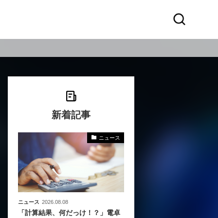
新着記事
ニュース
化
活
き込
ニュース
2026.08.08
「計算結果、何だっけ！？」電卓