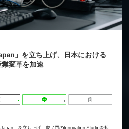
運営会社
【9/30開催】AIで何でもできる時代に
セミナー
採用情報
なぜ「DX人財」というキャリアが求
れるのか
2026-08-07
ab Japan」を立ち上げ、日本における
産業変革を加速
b Japan」を立ち上げ、虎ノ門のInnovation Studioを起