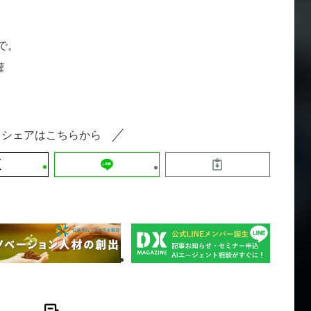
で。
權
シェアはこちらから