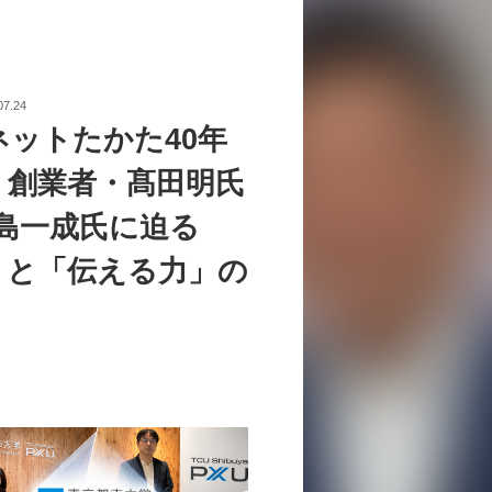
07.24
ネットたかた40年
。創業者・髙田明氏
中島一成氏に迫る
」と「伝える力」の