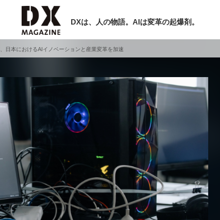
DXは、人の物語。AIは変革の起爆剤。
を立ち上げ、日本におけるAIイノベーションと産業変革を加速
検索
ラム
インタビュー
ミナー
ニュース
ービスメニュー
日本オムニチャネル協会
現在開催予定のセミナー
トップページ
特集
【8/12開催】「イノベーションを数値
セミナー
動画
する」～投資される事業の基準と、終
サイトマップ
DX「SouSou」に学ぶ資金調達・巻
お問い合わせ
みのリアル～
個人情報保護法について
2026-06-10