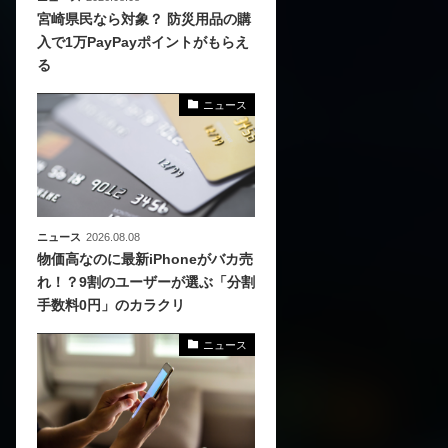
宮崎県民なら対象？ 防災用品の購
入で1万PayPayポイントがもらえ
る
ニュース
ニュース
2026.08.08
物価高なのに最新iPhoneがバカ売
れ！？9割のユーザーが選ぶ「分割
手数料0円」のカラクリ
ニュース