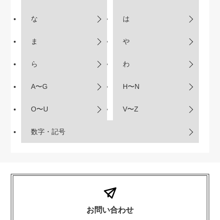
な
は
ま
や
ら
わ
A〜G
H〜N
O〜U
V〜Z
数字・記号
お問い合わせ