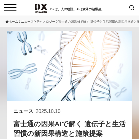
DXは、人の物語。AIは変革の起爆剤。
ホーム
ニュース
テクノロジー
富士通の因果AIで解く 遺伝子と生活習慣の新因果構造と
検索
コラム
インタビュー
セミナー
ニュース
サービスメニュー
日本オムニチャネル協会
トップページ
現在開催予定のセミナー
特集
動画
非公開: 【8/6開催】AIエージェン
セミナー
サイトマップ
ト時代、日本企業は何から始める
お問い合わせ
べきか。〜シリコンバレーAX最
個人情報保護法について
新潮流から学ぶ〜
ニュース
2025.10.10
運営会社
2026-08-03
富士通の因果AIで解く 遺伝子と生活
採用情報
習慣の新因果構造と施策提案
【8/12開催】「イノベーションを
セミナー