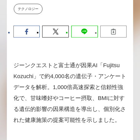
数値化する」～投資される事業の
テクノロジー
基準と、終活DX「SouSou」に
学ぶ資金調達・巻き込みのリアル
～
2026-06-10
ジーンクエストと富士通が因果AI「Fujitsu
Kozuchi」で約4,000名の遺伝子・アンケート
データを解析。1,000倍高速探索と信頼性強
化で、甘味嗜好やコーヒー摂取、BMIに対す
る遺伝的影響の因果構造を導出し、個別化さ
れた健康施策の提案可能性を示しました。