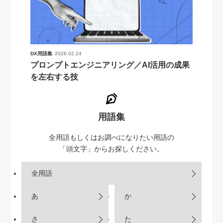
DX用語集
2026.02.24
プロンプトエンジニアリング／AI活用の成果
を左右する技
用語集
全用語もしくはお調べになりたい用語の
「頭文字」からお探しください。
全用語
あ
か
さ
た