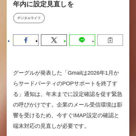
年内に設定見直しを
数値化する」～投資される事業の
基準と、終活DX「SouSou」に
学ぶ資金調達・巻き込みのリアル
デジタルライフ
～
2026-06-10
グーグルが発表した「Gmailは2026年1月か
らサードパーティのPOPサポートを終了す
る」通知は、年末までに設定確認を促す緊急
の呼びかけです。企業のメール受信環境は影
響を受けるため、今すぐIMAP設定の確認と
端末対応の見直しが必要です。