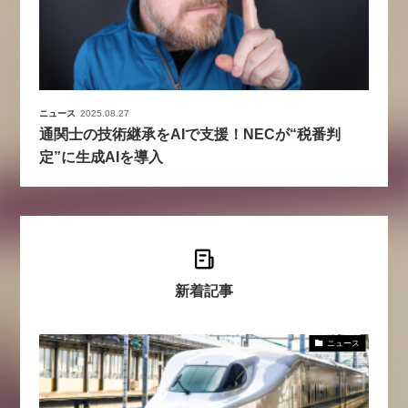
ニュース
2025.08.27
通関士の技術継承をAIで支援！NECが“税番判
定”に生成AIを導入
新着記事
ニュース