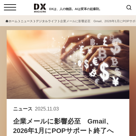
DXは、人の物語。AIは変革の起爆剤。
ホーム
ニュース
デジタルライフ
企業メールに影響必至 Gmail、2026年1月にPOP
検索
コラム
インタビュー
セミナー
ニュース
サービスメニュー
日本オムニチャネル協会
トップページ
現在開催予定のセミナー
特集
動画
非公開: 【8/6開催】AIエージェン
セミナー
サイトマップ
ト時代、日本企業は何から始める
お問い合わせ
べきか。〜シリコンバレーAX最
個人情報保護法について
新潮流から学ぶ〜
ニュース
2025.11.03
運営会社
2026-08-03
企業メールに影響必至 Gmail、
採用情報
2026年1月にPOPサポート終了へ
【8/12開催】「イノベーションを
セミナー