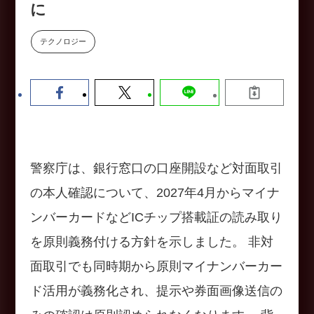
に
数値化する」～投資される事業の
基準と、終活DX「SouSou」に
学ぶ資金調達・巻き込みのリアル
テクノロジー
～
2026-06-10
警察庁は、銀行窓口の口座開設など対面取引
の本人確認について、2027年4月からマイナ
ンバーカードなどICチップ搭載証の読み取り
を原則義務付ける方針を示しました。 非対
面取引でも同時期から原則マイナンバーカー
ド活用が義務化され、提示や券面画像送信の