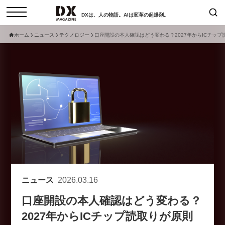
DXは、人の物語。AIは変革の起爆剤。
ホーム
ニュース
テクノロジー
口座開設の本人確認はどう変わる？2027年からICチップ
検索
コラム
インタビュー
セミナー
ニュース
サービスメニュー
日本オムニチャネル協会
トップページ
現在開催予定のセミナー
特集
動画
非公開: 【8/6開催】AIエージェン
セミナー
サイトマップ
ト時代、日本企業は何から始める
お問い合わせ
べきか。〜シリコンバレーAX最
個人情報保護法について
新潮流から学ぶ〜
ニュース
2026.03.16
運営会社
2026-08-03
口座開設の本人確認はどう変わる？
採用情報
2027年からICチップ読取りが原則
【8/12開催】「イノベーションを
セミナー