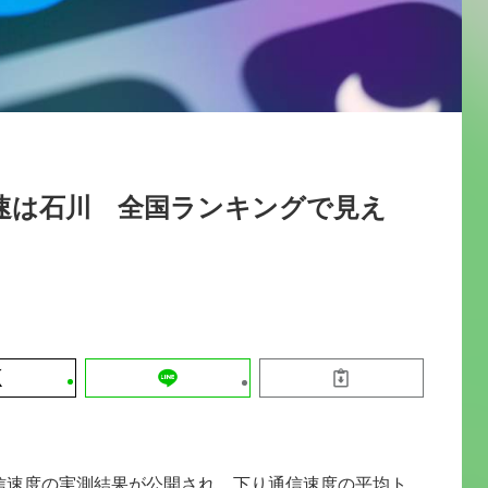
運営会社
【9/30開催】AIで何でもできる時代に
セミナー
採用情報
なぜ「DX人財」というキャリアが求
れるのか
2026-08-07
速は石川 全国ランキングで見え
通信速度の実測結果が公開され、下り通信速度の平均ト