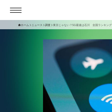
ホーム
ニュース
調査
東京じゃない？5G最速は石川 全国ランキング
コ
セ
サ