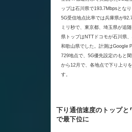
ップは石川県で193.7Mbps
5G受信地点比率では兵庫県が92
ミリ秒で、東京都、埼玉県が追随
県トップはNTTドコモが石川県
和歌山県でした。計測はGoogle 
729地点で、5G優先設定のもと
から12月で、各地点で下り上り
す。
下り通信速度のトップとワ
で最下位に