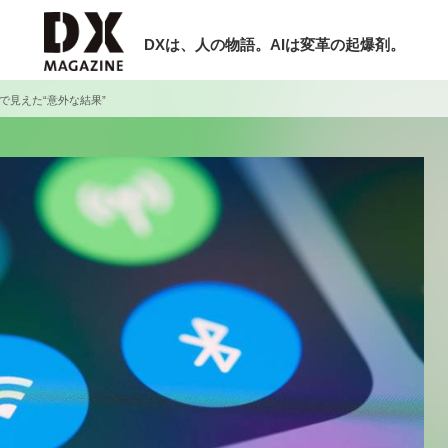
DXは、人の物語。AIは変革の起爆剤。
で見えた“意外な結果”
検索
ラム
インタビュー
ミナー
ニュース
ービスメニュー
日本オムニチャネル協会
現在開催予定のセミナー
トップページ
特集
【8/12開催】「イノベーションを数値
セミナー
動画
する」～投資される事業の基準と、終
サイトマップ
DX「SouSou」に学ぶ資金調達・巻
お問い合わせ
みのリアル～
個人情報保護法について
2026-06-10