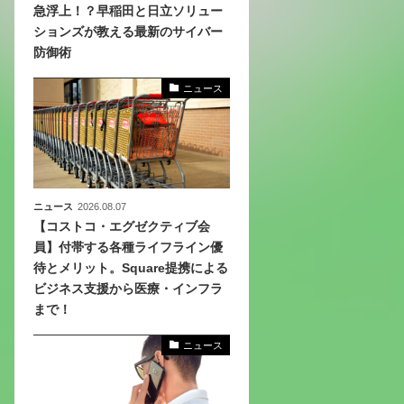
急浮上！？早稲田と日立ソリュー
ションズが教える最新のサイバー
、
防御術
めら
ニュース
ニュース
2026.08.07
【コストコ・エグゼクティブ会
員】付帯する各種ライフライン優
待とメリット。Square提携による
ビジネス支援から医療・インフラ
まで！
ニュース