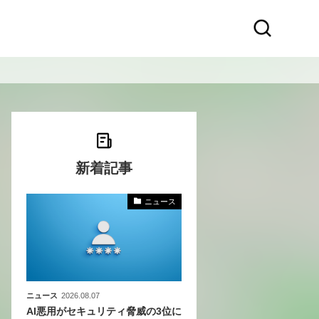
新着記事
ニュース
化
活
き込
ニュース
2026.08.07
AI悪用がセキュリティ脅威の3位に