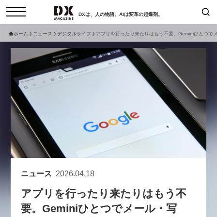
DXは、人の物語。AIは変革の起爆剤。
ホーム
ニュース
デジタルライフ
アプリを行ったり来たりはもう不要。Geminiひとつでメ
検索
コラム
インタビュー
セミナー
ニュース
サービスメニュー
日本オムニチャネル協会
トップページ
現在開催予定のセミナー
特集
動画
【8/12開催】「イノベーションを
セミナー
サイトマップ
数値化する」～投資される事業の
お問い合わせ
基準と、終活DX「SouSou」に
個人情報保護法について
学ぶ資金調達・巻き込みのリアル
ニュース
2026.04.18
運営会社
～
アプリを行ったり来たりはもう不
採用情報
2026-06-10
要。Geminiひとつでメール・写