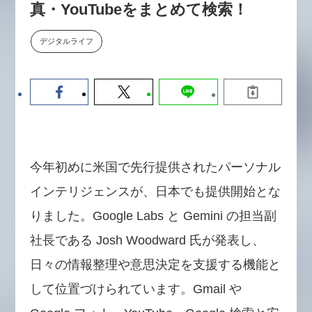
真・YouTubeをまとめて検索！
【9/30開催】AIで何でもできる時
セミナー
代に、なぜ「DX人財」というキ
ャリアが求められるのか
デジタルライフ
2026-08-07
今年初めに米国で先行提供されたパーソナル
インテリジェンスが、日本でも提供開始とな
りました。Google Labs と Gemini の担当副
社長である Josh Woodward 氏が発表し、
日々の情報整理や意思決定を支援する機能と
して位置づけられています。Gmail や