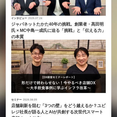
インタビュー
2026.07.24
ジャパネットたかた40年の挑戦。創業者・髙田明
氏 × MC中島一成氏に迫る「挑戦」と「伝える力」
の本質
セミナー
2026.08.05
店舗刷新を阻む「3つの壁」をどう越えるか？ユビ
レジ社長が語る人とAIが共創する次世代スマート