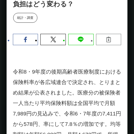
負担はどう変わる？
数値化する」～投資される事業の
基準と、終活DX「SouSou」に
学ぶ資金調達・巻き込みのリアル
統計・調査
～
2026-06-10
令和8・9年度の後期高齢者医療制度における
保険料率が各広域連合で決定され、とりまと
め結果が公表されました。医療分の被保険者
一人当たり平均保険料額は全国平均で月額
7,989円の見込みで、令和6・7年度の7,411円
から578円、率にして7.8％の増加です。均等