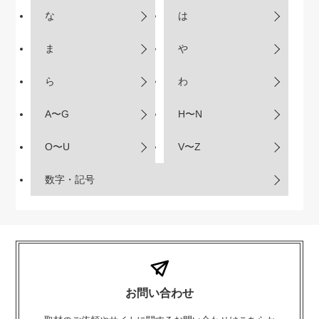
な
は
ま
や
ら
わ
A〜G
H〜N
O〜U
V〜Z
数字・記号
お問い合わせ