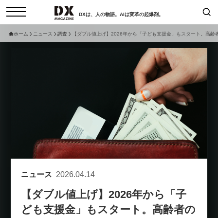
DXは、人の物語。AIは変革の起爆剤。
ホーム
ニュース
調査
【ダブル値上げ】2026年から「子ども支援金」もスタート。高齢
検索
コラム
インタビュー
セミナー
ニュース
サービスメニュー
日本オムニチャネル協会
トップページ
現在開催予定のセミナー
特集
動画
非公開: 【8/6開催】AIエージェン
セミナー
サイトマップ
ト時代、日本企業は何から始める
お問い合わせ
べきか。〜シリコンバレーAX最
個人情報保護法について
新潮流から学ぶ〜
ニュース
2026.04.14
運営会社
2026-08-03
【ダブル値上げ】2026年から「子
採用情報
ども支援金」もスタート。高齢者の
【8/12開催】「イノベーションを
セミナー