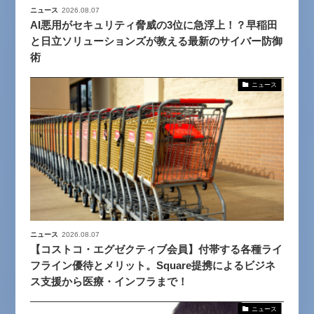
ニュース
2026.08.07
AI悪用がセキュリティ脅威の3位に急浮上！？早稲田
と日立ソリューションズが教える最新のサイバー防御
術
ニュース
ニュース
2026.08.07
【コストコ・エグゼクティブ会員】付帯する各種ライ
フライン優待とメリット。Square提携によるビジネ
ス支援から医療・インフラまで！
ニュース