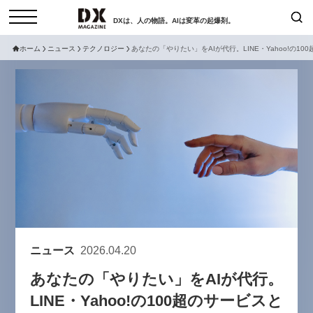
DXは、人の物語。AIは変革の起爆剤。
ホーム
ニュース
テクノロジー
あなたの「やりたい」をAIが代行。LINE・Yahoo!の
検索
コラム
インタビュー
セミナー
ニュース
サービスメニュー
日本オムニチャネル協会
トップページ
現在開催予定のセミナー
特集
動画
【8/12開催】「イノベーションを
セミナー
サイトマップ
数値化する」～投資される事業の
お問い合わせ
基準と、終活DX「SouSou」に
個人情報保護法について
学ぶ資金調達・巻き込みのリアル
ニュース
2026.04.20
運営会社
～
あなたの「やりたい」をAIが代行。
採用情報
2026-06-10
LINE・Yahoo!の100超のサービスと