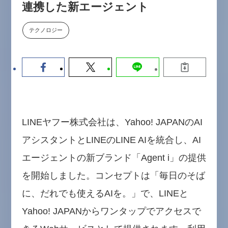
連携した新エージェント
【9/30開催】AIで何でもできる時
セミナー
代に、なぜ「DX人財」というキ
ャリアが求められるのか
テクノロジー
2026-08-07
LINEヤフー株式会社は、Yahoo! JAPANのAI
アシスタントとLINEのLINE AIを統合し、AI
エージェントの新ブランド「Agent i」の提供
を開始しました。コンセプトは「毎日のそば
に、だれでも使えるAIを。」で、LINEと
Yahoo! JAPANからワンタップでアクセスで