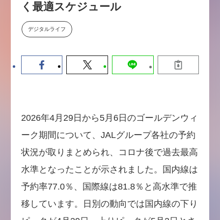
く最適スケジュール
【9/30開催】AIで何でもできる時
セミナー
代に、なぜ「DX人財」というキ
ャリアが求められるのか
デジタルライフ
2026-08-07
2026年4月29日から5月6日のゴールデンウィ
ーク期間について、JALグループ各社の予約
状況が取りまとめられ、コロナ後で過去最高
水準となったことが示されました。国内線は
予約率77.0％、国際線は81.8％と高水準で推
移しています。日別の動向では国内線の下り