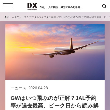
DXは、人の物語。AIは変革の起爆剤。
ホーム
ニュース
デジタルライフ
GWはいつ飛ぶのが正解？JAL予約率が過去最高、ピ
検索
コラム
インタビュー
セミナー
ニュース
サービスメニュー
日本オムニチャネル協会
トップページ
現在開催予定のセミナー
特集
動画
【8/12開催】「イノベーションを
セミナー
サイトマップ
数値化する」～投資される事業の
お問い合わせ
基準と、終活DX「SouSou」に
個人情報保護法について
学ぶ資金調達・巻き込みのリアル
ニュース
2026.04.28
運営会社
～
GWはいつ飛ぶのが正解？JAL予約
採用情報
2026-06-10
率が過去最高、ピーク日から読み解