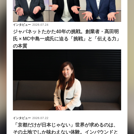
インタビュー
2026.07.24
ジャパネットたかた40年の挑戦。創業者・髙田明
氏 × MC中島一成氏に迫る「挑戦」と「伝える力」
の本質
インタビュー
2026.07.22
「京都だけが日本じゃない」世界が求めるのは、
その土地でしか味わえない体験。インバウンドと