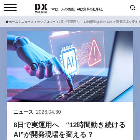
DXは、人の物語。AIは変革の起爆剤。
ホーム
ニュース
テクノロジー
8日で実運用へ “12時間動き続けるAI”が開発現場を変え
検索
コラム
インタビュー
セミナー
ニュース
サービスメニュー
日本オムニチャネル協会
トップページ
現在開催予定のセミナー
特集
動画
非公開: 【8/6開催】AIエージェン
セミナー
サイトマップ
ト時代、日本企業は何から始める
お問い合わせ
べきか。〜シリコンバレーAX最
個人情報保護法について
新潮流から学ぶ〜
ニュース
2026.04.30
運営会社
2026-08-03
8日で実運用へ “12時間動き続ける
採用情報
AI”が開発現場を変える？
【8/12開催】「イノベーションを
セミナー