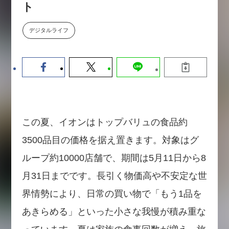
ト
【9/30開催】AIで何でもできる時
セミナー
代に、なぜ「DX人財」というキ
ャリアが求められるのか
デジタルライフ
2026-08-07
この夏、イオンはトップバリュの食品約
3500品目の価格を据え置きます。対象はグ
ループ約10000店舗で、期間は5月11日から8
月31日までです。長引く物価高や不安定な世
界情勢により、日常の買い物で「もう1品を
あきらめる」といった小さな我慢が積み重な