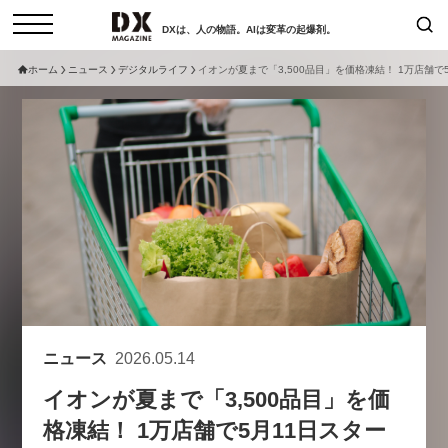
DXは、人の物語。AIは変革の起爆剤。
ホーム
ニュース
デジタルライフ
イオンが夏まで「3,500品目」を価格凍結！ 1万店舗で
検索
コラム
インタビュー
セミナー
ニュース
サービスメニュー
日本オムニチャネル協会
トップページ
現在開催予定のセミナー
特集
動画
【8/12開催】「イノベーションを
セミナー
サイトマップ
数値化する」～投資される事業の
お問い合わせ
基準と、終活DX「SouSou」に
個人情報保護法について
学ぶ資金調達・巻き込みのリアル
ニュース
2026.05.14
運営会社
～
イオンが夏まで「3,500品目」を価
採用情報
2026-06-10
格凍結！ 1万店舗で5月11日スター