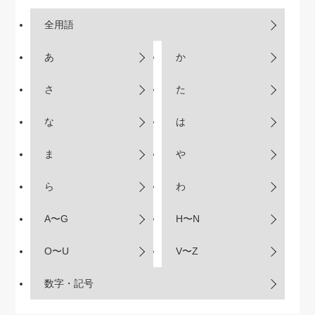
全用語
あ
か
さ
た
な
は
ま
や
ら
わ
A〜G
H〜N
O〜U
V〜Z
数字・記号