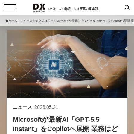
DXは、人の物語。AIは変革の起爆剤。
ホーム
ニュース
テクノロジー
Microsoftが最新AI「GPT-5.5 Instant」をCopilot
検索
コラム
インタビュー
セミナー
ニュース
サービスメニュー
日本オムニチャネル協会
トップページ
現在開催予定のセミナー
特集
動画
非公開: 【8/6開催】AIエージェン
セミナー
サイトマップ
ト時代、日本企業は何から始める
お問い合わせ
べきか。〜シリコンバレーAX最
個人情報保護法について
新潮流から学ぶ〜
ニュース
2026.05.21
運営会社
2026-08-03
Microsoftが最新AI「GPT-5.5
採用情報
Instant」をCopilotへ展開 業務はど
【8/12開催】「イノベーションを
セミナー